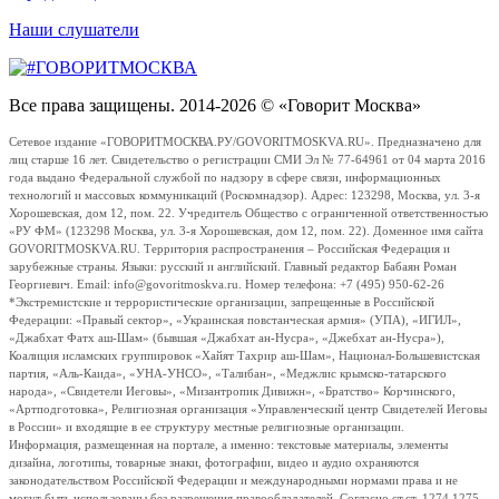
Наши слушатели
Все права защищены. 2014-2026 © «Говорит Москва»
Сетевое издание «ГОВОРИТМОСКВА.РУ/GOVORITMOSKVA.RU». Предназначено для
лиц старше 16 лет. Свидетельство о регистрации СМИ Эл № 77-64961 от 04 марта 2016
года выдано Федеральной службой по надзору в сфере связи, информационных
технологий и массовых коммуникаций (Роскомнадзор). Адрес: 123298, Москва, ул. 3-я
Хорошевская, дом 12, пом. 22. Учредитель Общество с ограниченной ответственностью
«РУ ФМ» (123298 Москва, ул. 3-я Хорошевская, дом 12, пом. 22). Доменное имя сайта
GOVORITMOSKVA.RU. Территория распространения – Российская Федерация и
зарубежные страны. Языки: русский и английский. Главный редактор Бабаян Роман
Георгиевич. Email: info@govoritmoskva.ru. Номер телефона: +7 (495) 950-62-26
*Экстремистские и террористические организации, запрещенные в Российской
Федерации: «Правый сектор», «Украинская повстанческая армия» (УПА), «ИГИЛ»,
«Джабхат Фатх аш-Шам» (бывшая «Джабхат ан-Нусра», «Джебхат ан-Нусра»),
Коалиция исламских группировок «Хайят Тахрир аш-Шам», Национал-Большевистская
партия, «Аль-Каида», «УНА-УНСО», «Талибан», «Меджлис крымско-татарского
народа», «Свидетели Иеговы», «Мизантропик Дивижн», «Братство» Корчинского,
«Артподготовка», Религиозная организация «Управленческий центр Свидетелей Иеговы
в России» и входящие в ее структуру местные религиозные организации.
Информация, размещенная на портале, а именно: текстовые материалы, элементы
дизайна, логотипы, товарные знаки, фотографии, видео и аудио охраняются
законодательством Российской Федерации и международными нормами права и не
могут быть использованы без разрешения правообладателей. Согласно ст.ст. 1274,1275