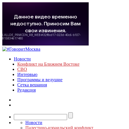
Новости
Конфликт на Ближнем Востоке
СВО
Интервью
Программы и ведущие
Сетка вещания
Редакция
Новости
Палестино-израильский конфликт