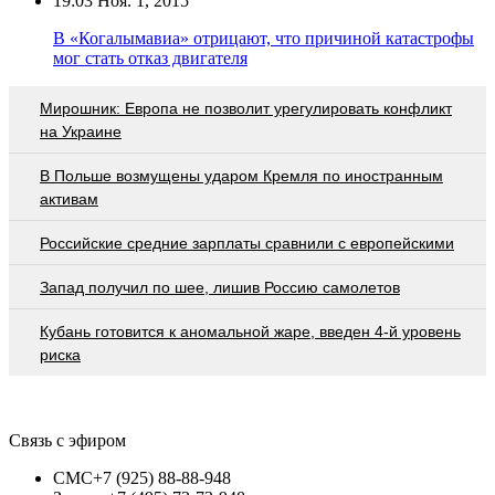
19:03
Ноя. 1, 2015
В «Когалымавиа» отрицают, что причиной катастрофы
мог стать отказ двигателя
Мирошник: Европа не позволит урегулировать конфликт
на Украине
В Польше возмущены ударом Кремля по иностранным
активам
Российские средние зарплаты сравнили с европейскими
Запад получил по шее, лишив Россию самолетов
Кубань готовится к аномальной жаре, введен 4-й уровень
риска
Связь с эфиром
СМС
+7 (925) 88-88-948