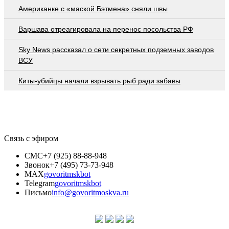
Американке с «маской Бэтмена» сняли швы
Варшава отреагировала на перенос посольства РФ
Sky News рассказал о сети секретных подземных заводов
ВСУ
Киты-убийцы начали взрывать рыб ради забавы
Связь с эфиром
СМС
+7 (925) 88-88-948
Звонок
+7 (495) 73-73-948
MAX
govoritmskbot
Telegram
govoritmskbot
Письмо
info@govoritmoskva.ru