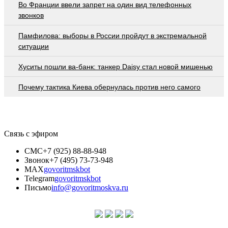
Во Франции ввели запрет на один вид телефонных
звонков
Памфилова: выборы в России пройдут в экстремальной
ситуации
Хуситы пошли ва-банк: танкер Daisy стал новой мишенью
Почему тактика Киева обернулась против него самого
Связь с эфиром
СМС
+7 (925) 88-88-948
Звонок
+7 (495) 73-73-948
MAX
govoritmskbot
Telegram
govoritmskbot
Письмо
info@govoritmoskva.ru