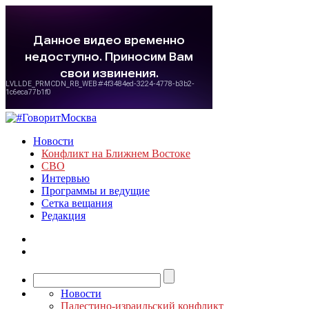
Новости
Конфликт на Ближнем Востоке
СВО
Интервью
Программы и ведущие
Сетка вещания
Редакция
Новости
Палестино-израильский конфликт