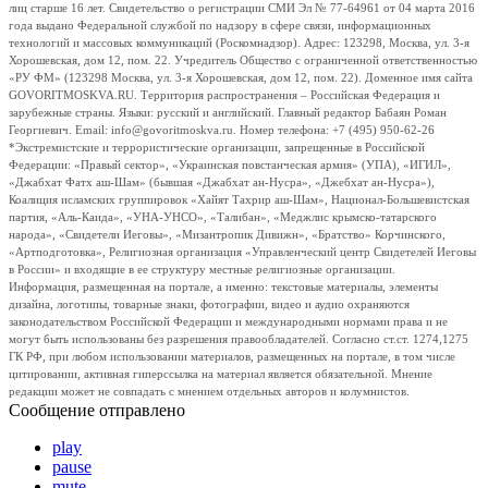
лиц старше 16 лет. Свидетельство о регистрации СМИ Эл № 77-64961 от 04 марта 2016
года выдано Федеральной службой по надзору в сфере связи, информационных
технологий и массовых коммуникаций (Роскомнадзор). Адрес: 123298, Москва, ул. 3-я
Хорошевская, дом 12, пом. 22. Учредитель Общество с ограниченной ответственностью
«РУ ФМ» (123298 Москва, ул. 3-я Хорошевская, дом 12, пом. 22). Доменное имя сайта
GOVORITMOSKVA.RU. Территория распространения – Российская Федерация и
зарубежные страны. Языки: русский и английский. Главный редактор Бабаян Роман
Георгиевич. Email: info@govoritmoskva.ru. Номер телефона: +7 (495) 950-62-26
*Экстремистские и террористические организации, запрещенные в Российской
Федерации: «Правый сектор», «Украинская повстанческая армия» (УПА), «ИГИЛ»,
«Джабхат Фатх аш-Шам» (бывшая «Джабхат ан-Нусра», «Джебхат ан-Нусра»),
Коалиция исламских группировок «Хайят Тахрир аш-Шам», Национал-Большевистская
партия, «Аль-Каида», «УНА-УНСО», «Талибан», «Меджлис крымско-татарского
народа», «Свидетели Иеговы», «Мизантропик Дивижн», «Братство» Корчинского,
«Артподготовка», Религиозная организация «Управленческий центр Свидетелей Иеговы
в России» и входящие в ее структуру местные религиозные организации.
Информация, размещенная на портале, а именно: текстовые материалы, элементы
дизайна, логотипы, товарные знаки, фотографии, видео и аудио охраняются
законодательством Российской Федерации и международными нормами права и не
могут быть использованы без разрешения правообладателей. Согласно ст.ст. 1274,1275
ГК РФ, при любом использовании материалов, размещенных на портале, в том числе
цитировании, активная гиперссылка на материал является обязательной. Мнение
редакции может не совпадать с мнением отдельных авторов и колумнистов.
Сообщение отправлено
play
pause
mute