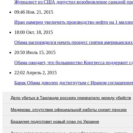
Журналист из США допустил возобновление санкций пр
09:46
Ноя. 21, 2015
Иран намерен увеличить производство нефти на 1 миллио
18:00
Окт. 18, 2015
Обама распорядился начать процесс снятия американских
20:50
Июль 15, 2015
Обама ожидает, что большинство Конгресса поддержит с
22:02
Апрель 2, 2015
Барак Обама доволен достигнутым с Ираном соглашение
Дело убитых в Таиланде россиян прекратило череду убийств
Медякова: отсутствие официальной работы снизит пенсию
Бразилия подготовит новый план по Украине