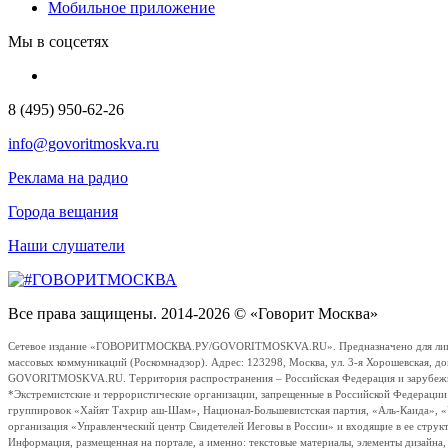
Мобильное приложение
Мы в соцсетях
8 (495) 950-62-26
info@govoritmoskva.ru
Реклама на радио
Города вещания
Наши слушатели
Все права защищены. 2014-2026 © «Говорит Москва»
Сетевое издание «ГОВОРИТМОСКВА.РУ/GOVORITMOSKVA.RU». Предназначено для лиц стар
массовых коммуникаций (Роскомнадзор). Адрес: 123298, Москва, ул. 3-я Хорошевская, д
GOVORITMOSKVA.RU. Территория распространения – Российская Федерация и зарубежные с
*Экстремистские и террористические организации, запрещенные в Российской Федераци
группировок «Хайят Тахрир аш-Шам», Национал-Большевистская партия, «Аль-Каида», 
организация «Управленческий центр Свидетелей Иеговы в России» и входящие в ее струк
Информация, размещенная на портале, а именно: текстовые материалы, элементы дизайна