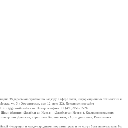
дано Федеральной службой по надзору в сфере связи, информационных технологий и
сква, ул. 3-я Хорошевская, дом 12, пом. 22). Доменное имя сайта
 info@govoritmoskva.ru. Номер телефона: +7 (495) 950-62-26
ш-Шам» (бывшая «Джабхат ан-Нусра», «Джебхат ан-Нусра»), Коалиция исламских
изантропик Дивижн», «Братство» Корчинского, «Артподготовка», Религиозная
ссийской Федерации и международными нормами права и не могут быть использованы без