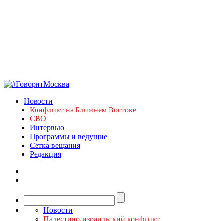
Новости
Конфликт на Ближнем Востоке
СВО
Интервью
Программы и ведущие
Сетка вещания
Редакция
Новости
Палестино-израильский конфликт