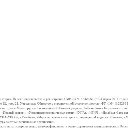
ше 16 лет. Свидетельство о регистрации СМИ Эл № 77-64961 от 04 марта 2016 года вы
ом 12, пом. 22. Учредитель Общество с ограниченной ответственностью «РУ ФМ» (123298 Мо
траны. Языки: русский и английский. Главный редактор Бабаян Роман Георгиевич. Email:
и: «Правый сектор», «Украинская повстанческая армия» (УПА), «ИГИЛ», «Джабхат Фатх а
«УНА-УНСО», «Талибан», «Меджлис крымско-татарского народа», «Свидетели Иеговы», «М
туру местные религиозные организации.
, логотипы, товарные знаки, фотографии, видео и аудио охраняются законодательством Ро