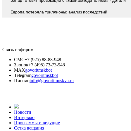
Запад готовит провокации с «лженаблюдателями» - детали
Европа потеряла триллионы: анализ последствий
Связь с эфиром
СМС
+7 (925) 88-88-948
Звонок
+7 (495) 73-73-948
MAX
govoritmskbot
Telegram
govoritmskbot
Письмо
info@govoritmoskva.ru
Новости
Интервью
Программы и ведущие
Сетка вещания