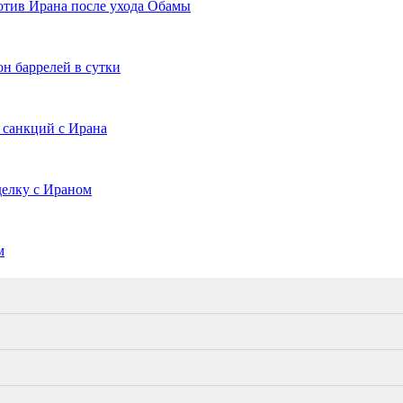
отив Ирана после ухода Обамы
н баррелей в сутки
 санкций с Ирана
делку с Ираном
м