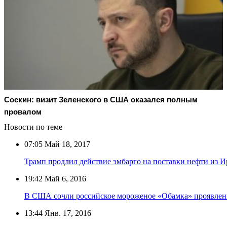
Соскин: визит Зеленского в США оказался полным
провалом
Новости по теме
07:05
Май 18, 2017
Трамп продлил действие эмбарго на поставки нефти из И
19:42
Май 6, 2016
В США сочли российское мороженое «Обамка» проявлен
13:44
Янв. 17, 2016