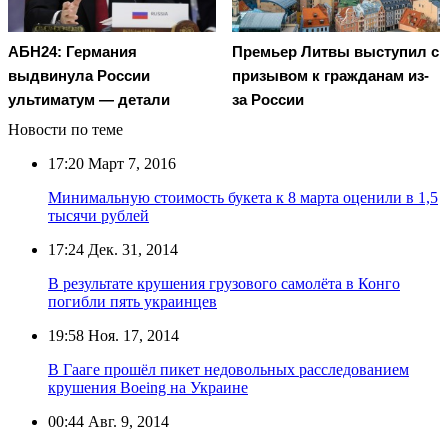
АБН24: Германия
Премьер Литвы выступил с
выдвинула России
призывом к гражданам из-
ультиматум — детали
за России
Новости по теме
17:20
Март 7, 2016
Минимальную стоимость букета к 8 марта оценили в 1,5
тысячи рублей
17:24
Дек. 31, 2014
В результате крушения грузового самолёта в Конго
погибли пять украинцев
19:58
Ноя. 17, 2014
В Гааге прошёл пикет недовольных расследованием
крушения Boeing на Украине
00:44
Авг. 9, 2014