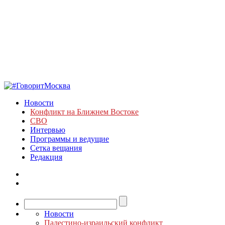
Новости
Конфликт на Ближнем Востоке
СВО
Интервью
Программы и ведущие
Сетка вещания
Редакция
Новости
Палестино-израильский конфликт