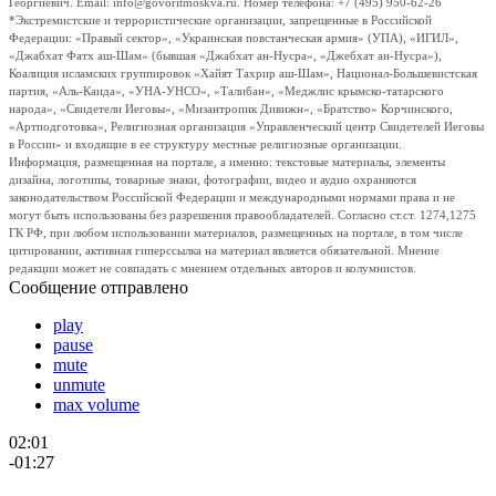
Георгиевич. Email: info@govoritmoskva.ru. Номер телефона: +7 (495) 950-62-26
*Экстремистские и террористические организации, запрещенные в Российской
Федерации: «Правый сектор», «Украинская повстанческая армия» (УПА), «ИГИЛ»,
«Джабхат Фатх аш-Шам» (бывшая «Джабхат ан-Нусра», «Джебхат ан-Нусра»),
Коалиция исламских группировок «Хайят Тахрир аш-Шам», Национал-Большевистская
партия, «Аль-Каида», «УНА-УНСО», «Талибан», «Меджлис крымско-татарского
народа», «Свидетели Иеговы», «Мизантропик Дивижн», «Братство» Корчинского,
«Артподготовка», Религиозная организация «Управленческий центр Свидетелей Иеговы
в России» и входящие в ее структуру местные религиозные организации.
Информация, размещенная на портале, а именно: текстовые материалы, элементы
дизайна, логотипы, товарные знаки, фотографии, видео и аудио охраняются
законодательством Российской Федерации и международными нормами права и не
могут быть использованы без разрешения правообладателей. Согласно ст.ст. 1274,1275
ГК РФ, при любом использовании материалов, размещенных на портале, в том числе
цитировании, активная гиперссылка на материал является обязательной. Мнение
редакции может не совпадать с мнением отдельных авторов и колумнистов.
Сообщение отправлено
play
pause
mute
unmute
max volume
02:01
-01:27