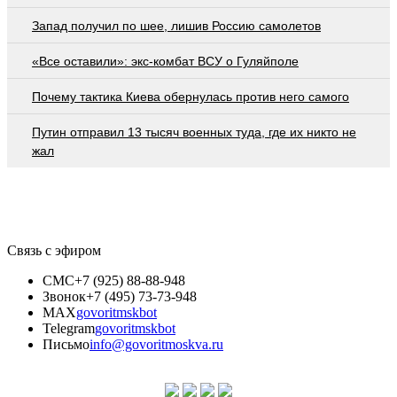
Запад получил по шее, лишив Россию самолетов
«Все оставили»: экс-комбат ВСУ о Гуляйполе
Почему тактика Киева обернулась против него самого
Путин отправил 13 тысяч военных туда, где их никто не
жал
Связь с эфиром
СМС
+7 (925) 88-88-948
Звонок
+7 (495) 73-73-948
MAX
govoritmskbot
Telegram
govoritmskbot
Письмо
info@govoritmoskva.ru