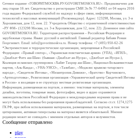
Сетевое издание «ГОВОРИТМОСКВА.РУ/GOVORITMOSKVA.RU». Предназначено для
лиц старше 16 лет. Свидетельство о регистрации СМИ Эл № 77-64961 от 04 марта 2016
года выдано Федеральной службой по надзору в сфере связи, информационных
технологий и массовых коммуникаций (Роскомнадзор). Адрес: 123298, Москва, ул. 3-я
Хорошевская, дом 12, пом. 22. Учредитель Общество с ограниченной ответственностью
«РУ ФМ» (123298 Москва, ул. 3-я Хорошевская, дом 12, пом. 22). Доменное имя сайта
GOVORITMOSKVA.RU. Территория распространения – Российская Федерация и
зарубежные страны. Языки: русский и английский. Главный редактор Бабаян Роман
Георгиевич. Email: info@govoritmoskva.ru. Номер телефона: +7 (495) 950-62-26
*Экстремистские и террористические организации, запрещенные в Российской
Федерации: «Правый сектор», «Украинская повстанческая армия» (УПА), «ИГИЛ»,
«Джабхат Фатх аш-Шам» (бывшая «Джабхат ан-Нусра», «Джебхат ан-Нусра»),
Коалиция исламских группировок «Хайят Тахрир аш-Шам», Национал-Большевистская
партия, «Аль-Каида», «УНА-УНСО», «Талибан», «Меджлис крымско-татарского
народа», «Свидетели Иеговы», «Мизантропик Дивижн», «Братство» Корчинского,
«Артподготовка», Религиозная организация «Управленческий центр Свидетелей Иеговы
в России» и входящие в ее структуру местные религиозные организации.
Информация, размещенная на портале, а именно: текстовые материалы, элементы
дизайна, логотипы, товарные знаки, фотографии, видео и аудио охраняются
законодательством Российской Федерации и международными нормами права и не
могут быть использованы без разрешения правообладателей. Согласно ст.ст. 1274,1275
ГК РФ, при любом использовании материалов, размещенных на портале, в том числе
цитировании, активная гиперссылка на материал является обязательной. Мнение
редакции может не совпадать с мнением отдельных авторов и колумнистов.
Сообщение отправлено
play