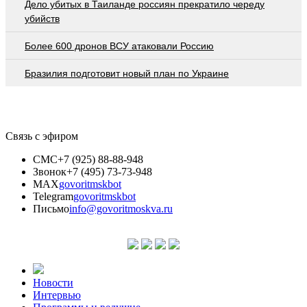
Дело убитых в Таиланде россиян прекратило череду
убийств
Более 600 дронов ВСУ атаковали Россию
Бразилия подготовит новый план по Украине
Связь с эфиром
СМС
+7 (925) 88-88-948
Звонок
+7 (495) 73-73-948
MAX
govoritmskbot
Telegram
govoritmskbot
Письмо
info@govoritmoskva.ru
Новости
Интервью