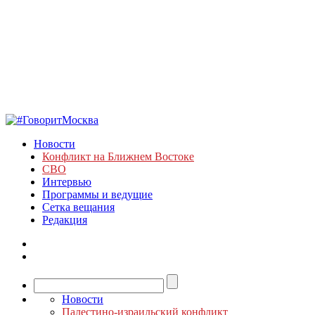
Новости
Конфликт на Ближнем Востоке
СВО
Интервью
Программы и ведущие
Сетка вещания
Редакция
Новости
Палестино-израильский конфликт