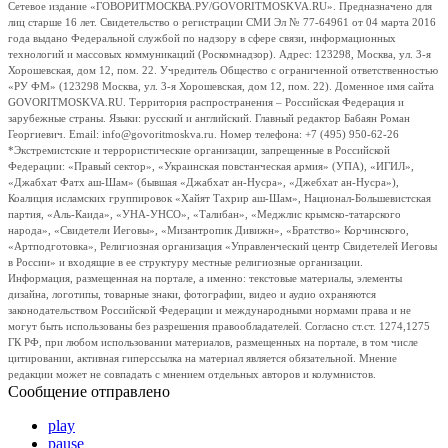
Сетевое издание «ГОВОРИТМОСКВА.РУ/GOVORITMOSKVA.RU». Предназначено для
лиц старше 16 лет. Свидетельство о регистрации СМИ Эл № 77-64961 от 04 марта 2016
года выдано Федеральной службой по надзору в сфере связи, информационных
технологий и массовых коммуникаций (Роскомнадзор). Адрес: 123298, Москва, ул. 3-я
Хорошевская, дом 12, пом. 22. Учредитель Общество с ограниченной ответственностью
«РУ ФМ» (123298 Москва, ул. 3-я Хорошевская, дом 12, пом. 22). Доменное имя сайта
GOVORITMOSKVA.RU. Территория распространения – Российская Федерация и
зарубежные страны. Языки: русский и английский. Главный редактор Бабаян Роман
Георгиевич. Email: info@govoritmoskva.ru. Номер телефона: +7 (495) 950-62-26
*Экстремистские и террористические организации, запрещенные в Российской
Федерации: «Правый сектор», «Украинская повстанческая армия» (УПА), «ИГИЛ»,
«Джабхат Фатх аш-Шам» (бывшая «Джабхат ан-Нусра», «Джебхат ан-Нусра»),
Коалиция исламских группировок «Хайят Тахрир аш-Шам», Национал-Большевистская
партия, «Аль-Каида», «УНА-УНСО», «Талибан», «Меджлис крымско-татарского
народа», «Свидетели Иеговы», «Мизантропик Дивижн», «Братство» Корчинского,
«Артподготовка», Религиозная организация «Управленческий центр Свидетелей Иеговы
в России» и входящие в ее структуру местные религиозные организации.
Информация, размещенная на портале, а именно: текстовые материалы, элементы
дизайна, логотипы, товарные знаки, фотографии, видео и аудио охраняются
законодательством Российской Федерации и международными нормами права и не
могут быть использованы без разрешения правообладателей. Согласно ст.ст. 1274,1275
ГК РФ, при любом использовании материалов, размещенных на портале, в том числе
цитировании, активная гиперссылка на материал является обязательной. Мнение
редакции может не совпадать с мнением отдельных авторов и колумнистов.
Сообщение отправлено
play
pause