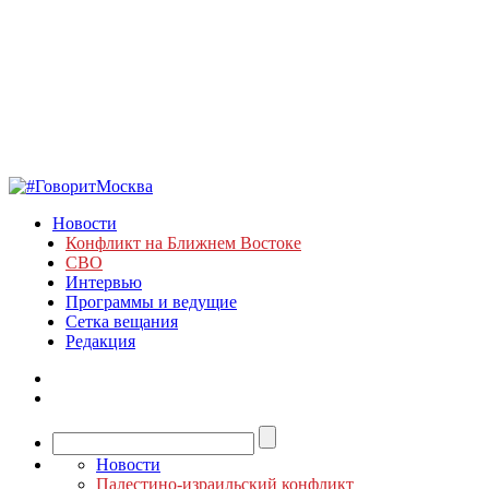
Новости
Конфликт на Ближнем Востоке
СВО
Интервью
Программы и ведущие
Сетка вещания
Редакция
Новости
Палестино-израильский конфликт