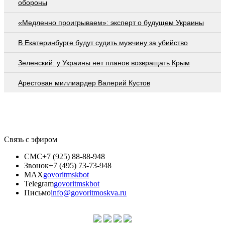
обороны
«Медленно проигрываем»: эксперт о будущем Украины
В Екатеринбурге будут судить мужчину за убийство
Зеленский: у Украины нет планов возвращать Крым
Арестован миллиардер Валерий Кустов
Связь с эфиром
СМС
+7 (925) 88-88-948
Звонок
+7 (495) 73-73-948
MAX
govoritmskbot
Telegram
govoritmskbot
Письмо
info@govoritmoskva.ru