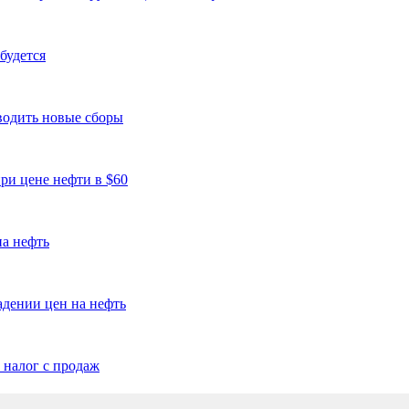
будется
водить новые сборы
ри цене нефти в $60
на нефть
адении цен на нефть
 налог с продаж