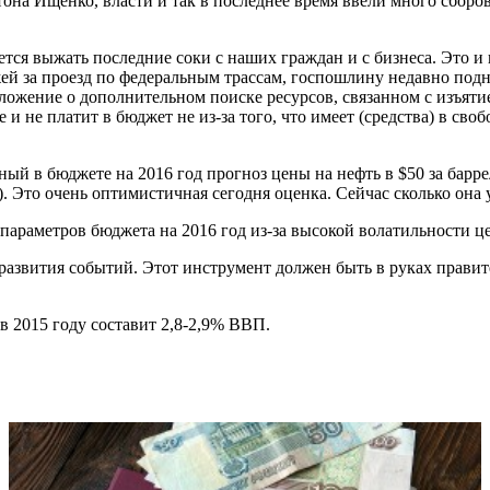
а Ищенко, власти и так в последнее время ввели много сборов,
ется выжать последние соки с наших граждан и с бизнеса. Это и
й за проезд по федеральным трассам, госпошлину недавно подн
ложение о дополнительном поиске ресурсов, связанном с изъяти
и не платит в бюджет не из-за того, что имеет (средства) в своб
ый в бюджете на 2016 год прогноз цены на нефть в $50 за барре
. Это очень оптимистичная сегодня оценка. Сейчас сколько она уж
 параметров бюджета на 2016 год из-за высокой волатильности це
 развития событий. Этот инструмент должен быть в руках прави
в 2015 году составит 2,8-2,9% ВВП.