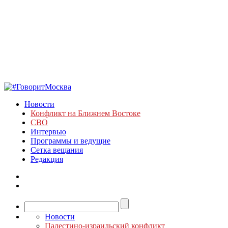
Новости
Конфликт на Ближнем Востоке
СВО
Интервью
Программы и ведущие
Сетка вещания
Редакция
Новости
Палестино-израильский конфликт