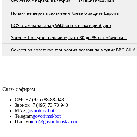
Что стало с первой в истории ЕГЭ 500-балльницей
Поляки не верят в заявления Киева о защите Европы
ВСУ атаковали склад Wildberries в Екатеринбурге
Закон с 1 августа: пенсионеры от 60 до 85 лет обязаны…
Секретная советская технология поставила в тупик ВВС США
Связь с эфиром
СМС
+7 (925) 88-88-948
Звонок
+7 (495) 73-73-948
MAX
govoritmskbot
Telegram
govoritmskbot
Письмо
info@govoritmoskva.ru