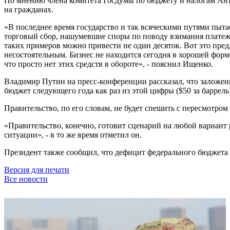
По мнению члена комитета Госдумы по бюджету и налогам Антон
на гражданах.
«В последнее время государство и так всяческими путями пыта
торговый сбор, нашумевшие споры по поводу взимания платеже
таких примеров можно привести не один десяток. Вот это пред
несостоятельным. Бизнес не находится сегодня в хорошей форме 
что просто нет этих средств в обороте», - пояснил Ищенко.
Владимир Путин на пресс-конференции рассказал, что заложенн
бюджет следующего года как раз из этой цифры ($50 за баррель)
Правительство, по его словам, не будет спешить с пересмотром
«Правительство, конечно, готовит сценарий на любой вариант
ситуации», - в то же время отметил он.
Президент также сообщил, что дефицит федерального бюджета 
Версия для печати
Все новости