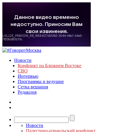
Новости
Конфликт на Ближнем Востоке
СВО
Интервью
Программы и ведущие
Сетка вещания
Редакция
Новости
Палестино-израильский конфликт