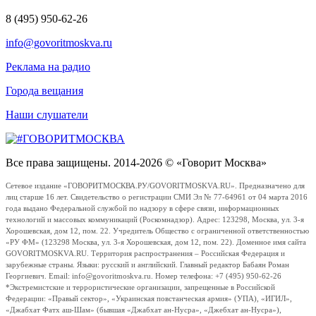
8 (495) 950-62-26
info@govoritmoskva.ru
Реклама на радио
Города вещания
Наши слушатели
Все права защищены. 2014-2026 © «Говорит Москва»
Сетевое издание «ГОВОРИТМОСКВА.РУ/GOVORITMOSKVA.RU». Предназначено для
лиц старше 16 лет. Свидетельство о регистрации СМИ Эл № 77-64961 от 04 марта 2016
года выдано Федеральной службой по надзору в сфере связи, информационных
технологий и массовых коммуникаций (Роскомнадзор). Адрес: 123298, Москва, ул. 3-я
Хорошевская, дом 12, пом. 22. Учредитель Общество с ограниченной ответственностью
«РУ ФМ» (123298 Москва, ул. 3-я Хорошевская, дом 12, пом. 22). Доменное имя сайта
GOVORITMOSKVA.RU. Территория распространения – Российская Федерация и
зарубежные страны. Языки: русский и английский. Главный редактор Бабаян Роман
Георгиевич. Email: info@govoritmoskva.ru. Номер телефона: +7 (495) 950-62-26
*Экстремистские и террористические организации, запрещенные в Российской
Федерации: «Правый сектор», «Украинская повстанческая армия» (УПА), «ИГИЛ»,
«Джабхат Фатх аш-Шам» (бывшая «Джабхат ан-Нусра», «Джебхат ан-Нусра»),