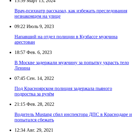
15:59
Март 13, 2024
Врач-психиатр рассказал, как избежать преследования
незнакомцем на улице
09:22
Июль 9, 2023
Напавший на отдел полиции в Кузбассе мужчина
арестован
18:57
Фев. 6, 2023
В Москве задержали мужчину за попытку украсть тело
Ленина
07:45
Сен. 14, 2022
Под Красноярском полиция задержала пьяного
подростка за рулём
21:15
Фев. 28, 2022
Водитель Mustang сбил инспектора ДПС в Краснодаре и
попытался сбежать
12:34
Авг. 29, 2021