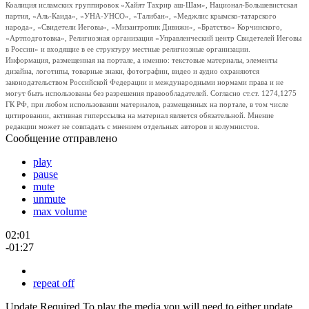
Коалиция исламских группировок «Хайят Тахрир аш-Шам», Национал-Большевистская
партия, «Аль-Каида», «УНА-УНСО», «Талибан», «Меджлис крымско-татарского
народа», «Свидетели Иеговы», «Мизантропик Дивижн», «Братство» Корчинского,
«Артподготовка», Религиозная организация «Управленческий центр Свидетелей Иеговы
в России» и входящие в ее структуру местные религиозные организации.
Информация, размещенная на портале, а именно: текстовые материалы, элементы
дизайна, логотипы, товарные знаки, фотографии, видео и аудио охраняются
законодательством Российской Федерации и международными нормами права и не
могут быть использованы без разрешения правообладателей. Согласно ст.ст. 1274,1275
ГК РФ, при любом использовании материалов, размещенных на портале, в том числе
цитировании, активная гиперссылка на материал является обязательной. Мнение
редакции может не совпадать с мнением отдельных авторов и колумнистов.
Сообщение отправлено
play
pause
mute
unmute
max volume
02:01
-01:27
repeat off
Update Required
To play the media you will need to either update