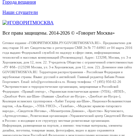
Города вещания
Наши слушатели
Все права защищены. 2014-2026 © «Говорит Москва»
Сетевое издание «ГОВОРИТМОСКВА.РУ/GOVORITMOSKVA.RU». Предназначено для
лиц старше 16 лет. Свидетельство о регистрации СМИ Эл № 77-64961 от 04 марта 2016
года выдано Федеральной службой по надзору в сфере связи, информационных
технологий и массовых коммуникаций (Роскомнадзор). Адрес: 123298, Москва, ул. 3-я
Хорошевская, дом 12, пом. 22. Учредитель Общество с ограниченной ответственностью
«РУ ФМ» (123298 Москва, ул. 3-я Хорошевская, дом 12, пом. 22). Доменное имя сайта
GOVORITMOSKVA.RU. Территория распространения – Российская Федерация и
зарубежные страны. Языки: русский и английский. Главный редактор Бабаян Роман
Георгиевич. Email: info@govoritmoskva.ru. Номер телефона: +7 (495) 950-62-26
*Экстремистские и террористические организации, запрещенные в Российской
Федерации: «Правый сектор», «Украинская повстанческая армия» (УПА), «ИГИЛ»,
«Джабхат Фатх аш-Шам» (бывшая «Джабхат ан-Нусра», «Джебхат ан-Нусра»),
Коалиция исламских группировок «Хайят Тахрир аш-Шам», Национал-Большевистская
партия, «Аль-Каида», «УНА-УНСО», «Талибан», «Меджлис крымско-татарского
народа», «Свидетели Иеговы», «Мизантропик Дивижн», «Братство» Корчинского,
«Артподготовка», Религиозная организация «Управленческий центр Свидетелей Иеговы
в России» и входящие в ее структуру местные религиозные организации.
Информация, размещенная на портале, а именно: текстовые материалы, элементы
дизайна, логотипы, товарные знаки, фотографии, видео и аудио охраняются
законодательством Российской Федерации и международными нормами права и не