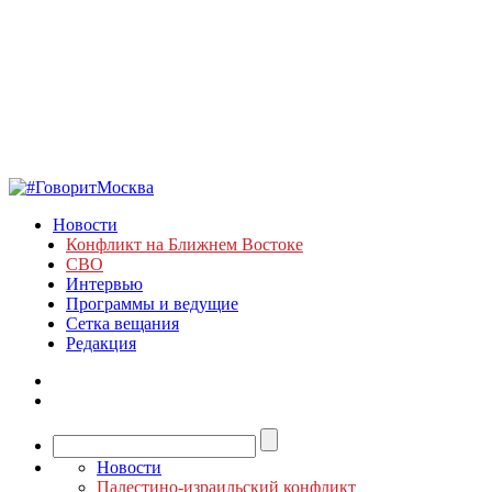
Новости
Конфликт на Ближнем Востоке
СВО
Интервью
Программы и ведущие
Сетка вещания
Редакция
Новости
Палестино-израильский конфликт