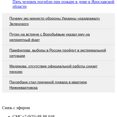
Пять человек погибли при пожаре в доме в Ярославской
области
Почему экс-министр обороны Украины «раздражал»
Зеленского
Путин на встрече с Воробьёвым указал ему на
неприятный факт
Памфилова: выборы в России пройдут в экстремальной
ситуации
Медякова: отсутствие официальной работы снизит
пенсию
Пауэрбанк стал причиной пожара в квартире
Нижневартовска
Связь с эфиром
СМС
+7 (925) 88-88-948