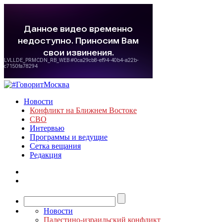
Новости
Конфликт на Ближнем Востоке
СВО
Интервью
Программы и ведущие
Сетка вещания
Редакция
Новости
Палестино-израильский конфликт