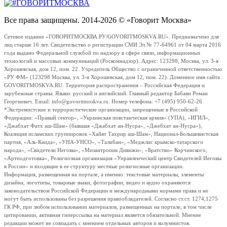
Все права защищены. 2014-2026 © «Говорит Москва»
Сетевое издание «ГОВОРИТМОСКВА.РУ/GOVORITMOSKVA.RU». Предназначено для
лиц старше 16 лет. Свидетельство о регистрации СМИ Эл № 77-64961 от 04 марта 2016
года выдано Федеральной службой по надзору в сфере связи, информационных
технологий и массовых коммуникаций (Роскомнадзор). Адрес: 123298, Москва, ул. 3-я
Хорошевская, дом 12, пом. 22. Учредитель Общество с ограниченной ответственностью
«РУ ФМ» (123298 Москва, ул. 3-я Хорошевская, дом 12, пом. 22). Доменное имя сайта
GOVORITMOSKVA.RU. Территория распространения – Российская Федерация и
зарубежные страны. Языки: русский и английский. Главный редактор Бабаян Роман
Георгиевич. Email: info@govoritmoskva.ru. Номер телефона: +7 (495) 950-62-26
*Экстремистские и террористические организации, запрещенные в Российской
Федерации: «Правый сектор», «Украинская повстанческая армия» (УПА), «ИГИЛ»,
«Джабхат Фатх аш-Шам» (бывшая «Джабхат ан-Нусра», «Джебхат ан-Нусра»),
Коалиция исламских группировок «Хайят Тахрир аш-Шам», Национал-Большевистская
партия, «Аль-Каида», «УНА-УНСО», «Талибан», «Меджлис крымско-татарского
народа», «Свидетели Иеговы», «Мизантропик Дивижн», «Братство» Корчинского,
«Артподготовка», Религиозная организация «Управленческий центр Свидетелей Иеговы
в России» и входящие в ее структуру местные религиозные организации.
Информация, размещенная на портале, а именно: текстовые материалы, элементы
дизайна, логотипы, товарные знаки, фотографии, видео и аудио охраняются
законодательством Российской Федерации и международными нормами права и не
могут быть использованы без разрешения правообладателей. Согласно ст.ст. 1274,1275
ГК РФ, при любом использовании материалов, размещенных на портале, в том числе
цитировании, активная гиперссылка на материал является обязательной. Мнение
редакции может не совпадать с мнением отдельных авторов и колумнистов.