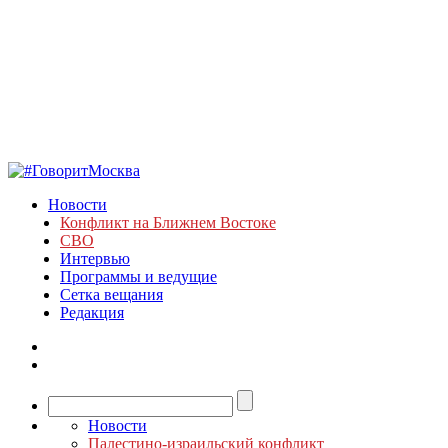
Новости
Конфликт на Ближнем Востоке
СВО
Интервью
Программы и ведущие
Сетка вещания
Редакция
Новости
Палестино-израильский конфликт