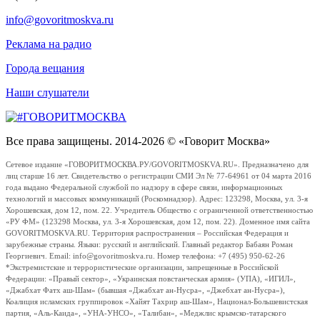
info@govoritmoskva.ru
Реклама на радио
Города вещания
Наши слушатели
Все права защищены. 2014-2026 © «Говорит Москва»
Сетевое издание «ГОВОРИТМОСКВА.РУ/GOVORITMOSKVA.RU». Предназначено для
лиц старше 16 лет. Свидетельство о регистрации СМИ Эл № 77-64961 от 04 марта 2016
года выдано Федеральной службой по надзору в сфере связи, информационных
технологий и массовых коммуникаций (Роскомнадзор). Адрес: 123298, Москва, ул. 3-я
Хорошевская, дом 12, пом. 22. Учредитель Общество с ограниченной ответственностью
«РУ ФМ» (123298 Москва, ул. 3-я Хорошевская, дом 12, пом. 22). Доменное имя сайта
GOVORITMOSKVA.RU. Территория распространения – Российская Федерация и
зарубежные страны. Языки: русский и английский. Главный редактор Бабаян Роман
Георгиевич. Email: info@govoritmoskva.ru. Номер телефона: +7 (495) 950-62-26
*Экстремистские и террористические организации, запрещенные в Российской
Федерации: «Правый сектор», «Украинская повстанческая армия» (УПА), «ИГИЛ»,
«Джабхат Фатх аш-Шам» (бывшая «Джабхат ан-Нусра», «Джебхат ан-Нусра»),
Коалиция исламских группировок «Хайят Тахрир аш-Шам», Национал-Большевистская
партия, «Аль-Каида», «УНА-УНСО», «Талибан», «Меджлис крымско-татарского