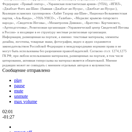
Федерации: «Правый сектор», «Украинская повстанческая армия» (УПА), «ИГИЛ»,
«Джабхат Фатх аш-Шам» (бывшая «Джабхат ан-Нусра», «Джебхат ан-Нусра»),
Коалиция исламских группировок «Хайят Тахрир аш-Шам», Национал-Большевистская
партия, «Аль-Каида», «УНА-УНСО», «Талибан», «Меджлис крымско-татарского
народа», «Свидетели Иеговы», «Мизантропик Дивижн», «Братство» Корчинского,
«Артподготовка», Религиозная организация «Управленческий центр Свидетелей Иеговы
в России» и входящие в ее структуру местные религиозные организации.
Информация, размещенная на портале, а именно: текстовые материалы, элементы
дизайна, логотипы, товарные знаки, фотографии, видео и аудио охраняются
законодательством Российской Федерации и международными нормами права и не
могут быть использованы без разрешения правообладателей. Согласно ст.ст. 1274,1275
ГК РФ, при любом использовании материалов, размещенных на портале, в том числе
цитировании, активная гиперссылка на материал является обязательной. Мнение
редакции может не совпадать с мнением отдельных авторов и колумнистов.
Сообщение отправлено
play
pause
mute
unmute
max volume
02:01
-01:27