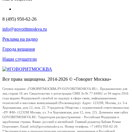
8 (495) 950-62-26
info@govoritmoskva.ru
Реклама на радио
Города вещания
Наши слушатели
Все права защищены. 2014-2026 © «Говорит Москва»
Сетевое издание «ГОВОРИТМОСКВА.РУ/GOVORITMOSKVA.RU». Предназначено для
лиц старше 16 лет. Свидетельство о регистрации СМИ Эл № 77-64961 от 04 марта 2016
года выдано Федеральной службой по надзору в сфере связи, информационных
технологий и массовых коммуникаций (Роскомнадзор). Адрес: 123298, Москва, ул. 3-я
Хорошевская, дом 12, пом. 22. Учредитель Общество с ограниченной ответственностью
«РУ ФМ» (123298 Москва, ул. 3-я Хорошевская, дом 12, пом. 22). Доменное имя сайта
GOVORITMOSKVA.RU. Территория распространения – Российская Федерация и
зарубежные страны. Языки: русский и английский. Главный редактор Бабаян Роман
Георгиевич. Email: info@govoritmoskva.ru. Номер телефона: +7 (495) 950-62-26
*Экстремистские и террористические организации, запрещенные в Российской