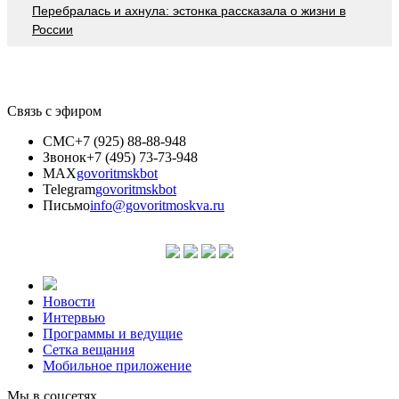
Перебралась и ахнула: эстонка рассказала о жизни в
России
Связь с эфиром
СМС
+7 (925) 88-88-948
Звонок
+7 (495) 73-73-948
MAX
govoritmskbot
Telegram
govoritmskbot
Письмо
info@govoritmoskva.ru
Новости
Интервью
Программы и ведущие
Сетка вещания
Мобильное приложение
Мы в соцсетях