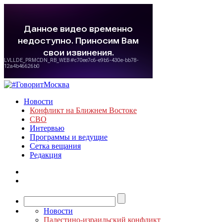
Новости
Конфликт на Ближнем Востоке
СВО
Интервью
Программы и ведущие
Сетка вещания
Редакция
Новости
Палестино-израильский конфликт