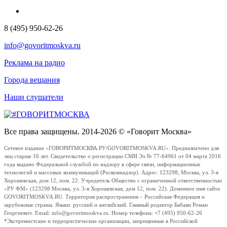
8 (495) 950-62-26
info@govoritmoskva.ru
Реклама на радио
Города вещания
Наши слушатели
Все права защищены. 2014-2026 © «Говорит Москва»
Сетевое издание «ГОВОРИТМОСКВА.РУ/GOVORITMOSKVA.RU». Предназначено для
лиц старше 16 лет. Свидетельство о регистрации СМИ Эл № 77-64961 от 04 марта 2016
года выдано Федеральной службой по надзору в сфере связи, информационных
технологий и массовых коммуникаций (Роскомнадзор). Адрес: 123298, Москва, ул. 3-я
Хорошевская, дом 12, пом. 22. Учредитель Общество с ограниченной ответственностью
«РУ ФМ» (123298 Москва, ул. 3-я Хорошевская, дом 12, пом. 22). Доменное имя сайта
GOVORITMOSKVA.RU. Территория распространения – Российская Федерация и
зарубежные страны. Языки: русский и английский. Главный редактор Бабаян Роман
Георгиевич. Email: info@govoritmoskva.ru. Номер телефона: +7 (495) 950-62-26
*Экстремистские и террористические организации, запрещенные в Российской