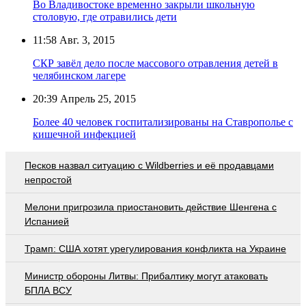
Во Владивостоке временно закрыли школьную
столовую, где отравились дети
11:58
Авг. 3, 2015
СКР завёл дело после массового отравления детей в
челябинском лагере
20:39
Апрель 25, 2015
Более 40 человек госпитализированы на Ставрополье с
кишечной инфекцией
Песков назвал ситуацию с Wildberries и её продавцами
непростой
Мелони пригрозила приостановить действие Шенгена с
Испанией
Трамп: США хотят урегулирования конфликта на Украине
Министр обороны Литвы: Прибалтику могут атаковать
БПЛА ВСУ