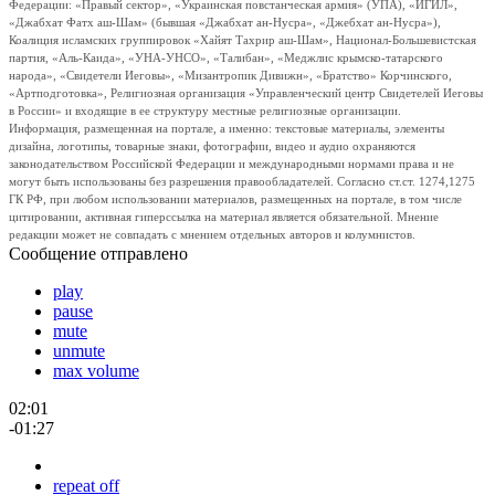
Федерации: «Правый сектор», «Украинская повстанческая армия» (УПА), «ИГИЛ»,
«Джабхат Фатх аш-Шам» (бывшая «Джабхат ан-Нусра», «Джебхат ан-Нусра»),
Коалиция исламских группировок «Хайят Тахрир аш-Шам», Национал-Большевистская
партия, «Аль-Каида», «УНА-УНСО», «Талибан», «Меджлис крымско-татарского
народа», «Свидетели Иеговы», «Мизантропик Дивижн», «Братство» Корчинского,
«Артподготовка», Религиозная организация «Управленческий центр Свидетелей Иеговы
в России» и входящие в ее структуру местные религиозные организации.
Информация, размещенная на портале, а именно: текстовые материалы, элементы
дизайна, логотипы, товарные знаки, фотографии, видео и аудио охраняются
законодательством Российской Федерации и международными нормами права и не
могут быть использованы без разрешения правообладателей. Согласно ст.ст. 1274,1275
ГК РФ, при любом использовании материалов, размещенных на портале, в том числе
цитировании, активная гиперссылка на материал является обязательной. Мнение
редакции может не совпадать с мнением отдельных авторов и колумнистов.
Сообщение отправлено
play
pause
mute
unmute
max volume
02:01
-01:27
repeat off