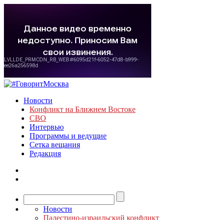
Новости
Конфликт на Ближнем Востоке
СВО
Интервью
Программы и ведущие
Сетка вещания
Редакция
Новости
Палестино-израильский конфликт