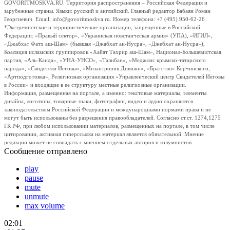
GOVORITMOSKVA.RU. Территория распространения – Российская Федерация и
зарубежные страны. Языки: русский и английский. Главный редактор Бабаян Роман
Георгиевич. Email: info@govoritmoskva.ru. Номер телефона: +7 (495) 950-62-26
*Экстремистские и террористические организации, запрещенные в Российской
Федерации: «Правый сектор», «Украинская повстанческая армия» (УПА), «ИГИЛ»,
«Джабхат Фатх аш-Шам» (бывшая «Джабхат ан-Нусра», «Джебхат ан-Нусра»),
Коалиция исламских группировок «Хайят Тахрир аш-Шам», Национал-Большевистская
партия, «Аль-Каида», «УНА-УНСО», «Талибан», «Меджлис крымско-татарского
народа», «Свидетели Иеговы», «Мизантропик Дивижн», «Братство» Корчинского,
«Артподготовка», Религиозная организация «Управленческий центр Свидетелей Иеговы
в России» и входящие в ее структуру местные религиозные организации.
Информация, размещенная на портале, а именно: текстовые материалы, элементы
дизайна, логотипы, товарные знаки, фотографии, видео и аудио охраняются
законодательством Российской Федерации и международными нормами права и не
могут быть использованы без разрешения правообладателей. Согласно ст.ст. 1274,1275
ГК РФ, при любом использовании материалов, размещенных на портале, в том числе
цитировании, активная гиперссылка на материал является обязательной. Мнение
редакции может не совпадать с мнением отдельных авторов и колумнистов.
Сообщение отправлено
play
pause
mute
unmute
max volume
02:01