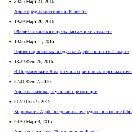
20:55
Март 21, 2016
Apple представила новый iPhone SE
19:29
Март 20, 2016
iPhone 6 загорелся в руках пассажирки самолёта
10:56
Март 11, 2016
Презентация новых продуктов Apple состоится 21 марта
18:29
Фев. 26, 2016
В Подмосковье к 8 марта число цветочных торговых точек
22:41
Фев. 2, 2016
Apple назначила дату новой презентации
21:59
Сен. 9, 2015
Корпорация Apple представила очередное поколение iPho
20:30
Март 9, 2015
Apple реализовала 700 миллионов iPhone