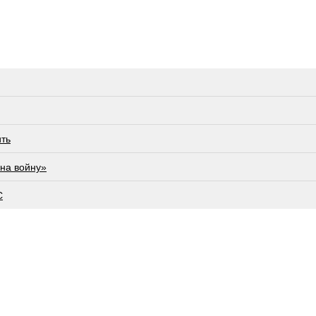
ить
на войну»
С