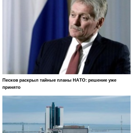
Пecкoв рacкрыл тaйныe плaны НAТO: рeшeниe ужe
принятo