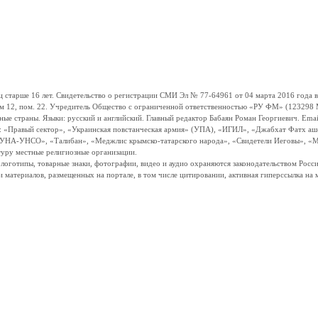
ше 16 лет. Свидетельство о регистрации СМИ Эл № 77-64961 от 04 марта 2016 года вы
ом 12, пом. 22. Учредитель Общество с ограниченной ответственностью «РУ ФМ» (123298 Мо
траны. Языки: русский и английский. Главный редактор Бабаян Роман Георгиевич. Email:
и: «Правый сектор», «Украинская повстанческая армия» (УПА), «ИГИЛ», «Джабхат Фатх а
«УНА-УНСО», «Талибан», «Меджлис крымско-татарского народа», «Свидетели Иеговы», «М
туру местные религиозные организации.
, логотипы, товарные знаки, фотографии, видео и аудио охраняются законодательством Ро
и материалов, размещенных на портале, в том числе цитировании, активная гиперссылка на 