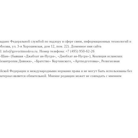
дано Федеральной службой по надзору в сфере связи, информационных технологий и
сква, ул. 3-я Хорошевская, дом 12, пом. 22). Доменное имя сайта
 info@govoritmoskva.ru. Номер телефона: +7 (495) 950-62-26
ш-Шам» (бывшая «Джабхат ан-Нусра», «Джебхат ан-Нусра»), Коалиция исламских
изантропик Дивижн», «Братство» Корчинского, «Артподготовка», Религиозная
ссийской Федерации и международными нормами права и не могут быть использованы без
материал является обязательной. Мнение редакции может не совпадать с мнением