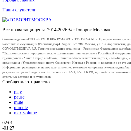
Наши слушатели
Все права защищены. 2014-2026 © «Говорит Москва»
Сетевое издание «ГОВОРИТМОСКВА.РУ/GOVORITMOSKVA.RU». Предназначено для лиц стар
массовых коммуникаций (Роскомнадзор). Адрес: 123298, Москва, ул. 3-я Хорошевская, д
GOVORITMOSKVA.RU. Территория распространения – Российская Федерация и зарубежные с
*Экстремистские и террористические организации, запрещенные в Российской Федераци
группировок «Хайят Тахрир аш-Шам», Национал-Большевистская партия, «Аль-Каида», 
организация «Управленческий центр Свидетелей Иеговы в России» и входящие в ее струк
Информация, размещенная на портале, а именно: текстовые материалы, элементы дизайна
разрешения правообладателей. Согласно ст.ст. 1274,1275 ГК РФ, при любом использовани
отдельных авторов и колумнистов.
Сообщение отправлено
play
pause
mute
unmute
max volume
02:01
-01:27