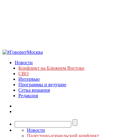
Новости
Конфликт на Ближнем Востоке
СВО
Интервью
Программы и ведущие
Сетка вещания
Редакция
Новости
Палестино-израильский конфликт