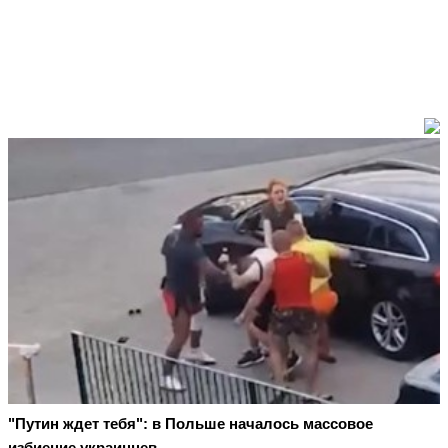
"Путин ждет тебя": в Польше началось массовое
избиение украинцев