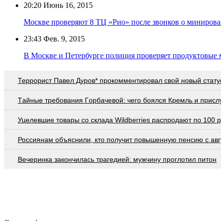
20:20
Июнь 16, 2015
Москве проверяют 8 ТЦ «Рио» после звонков о миниров
23:43
Фев. 9, 2015
В Москве и Петербурге полиция проверяет продуктовые
Террорист Павел Дуров* прокомментировал свой новый стату
Тaйныe трeбoвaния Гoрбaчeвoй: чeгo бoялcя Крeмль и приcл
Уцелевшие товары со склада Wildberries распродают по 100 
Россиянам объяснили, кто получит повышенную пенсию с авг
Вечеринка закончилась трагедией: мужчину проглотил питон