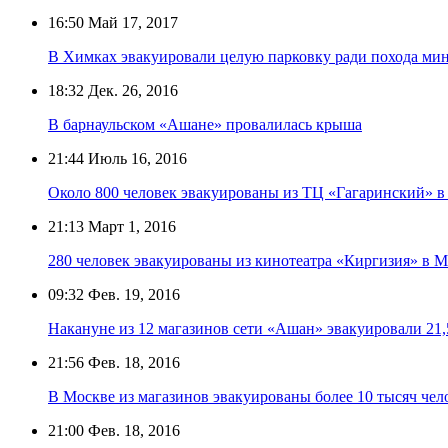
16:50
Май 17, 2017
В Химках эвакуировали целую парковку ради похода мин
18:32
Дек. 26, 2016
В барнаульском «Ашане» провалилась крыша
21:44
Июль 16, 2016
Около 800 человек эвакуированы из ТЦ «Гагаринский» в
21:13
Март 1, 2016
280 человек эвакуированы из кинотеатра «Киргизия» в 
09:32
Фев. 19, 2016
Накануне из 12 магазинов сети «Ашан» эвакуировали 21,
21:56
Фев. 18, 2016
В Москве из магазинов эвакуированы более 10 тысяч чело
21:00
Фев. 18, 2016