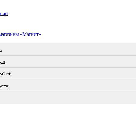
ании
 магазины «Магнит»
с
угa
рублей
уста