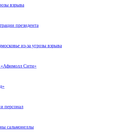
розы взрыва
страции президента
московье из-за угрозы взрыва
а «Афимолл Сити»
д»
 и персонал
ены сальмонеллы