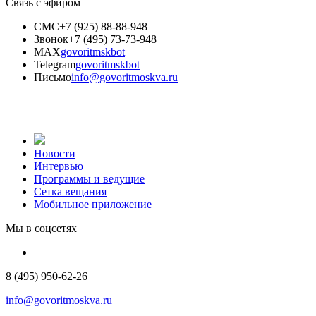
Связь с эфиром
СМС
+7 (925) 88-88-948
Звонок
+7 (495) 73-73-948
MAX
govoritmskbot
Telegram
govoritmskbot
Письмо
info@govoritmoskva.ru
Новости
Интервью
Программы и ведущие
Сетка вещания
Мобильное приложение
Мы в соцсетях
8 (495) 950-62-26
info@govoritmoskva.ru