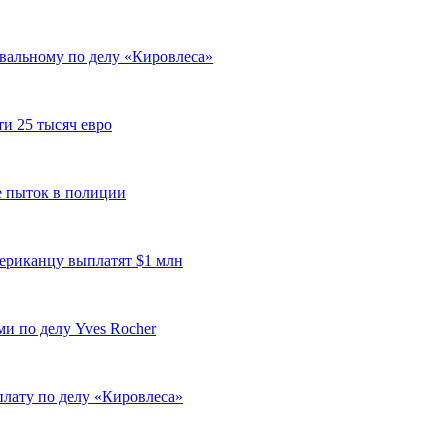
вальному по делу «Кировлеса»
и 25 тысяч евро
ле пыток в полиции
ериканцу выплатят $1 млн
и по делу Yves Rocher
плату по делу «Кировлеса»