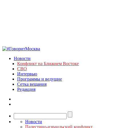
Новости
Конфликт на Ближнем Востоке
СВО
Интервью
Программы и ведущие
Сетка вещания
Редакция
Новости
Палестино-израильский конфликт