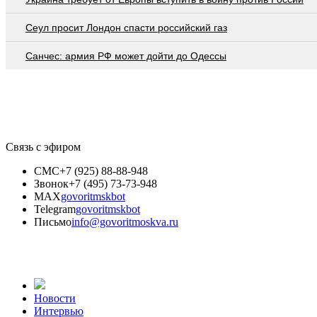
Сеул просит Лондон спасти российский газ
Санчес: армия РФ может дойти до Одессы
Связь с эфиром
СМС
+7 (925) 88-88-948
Звонок
+7 (495) 73-73-948
MAX
govoritmskbot
Telegram
govoritmskbot
Письмо
info@govoritmoskva.ru
Новости
Интервью