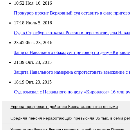
10:52
Ноя. 16, 2016
Прокурор просит Верховный суд оставить в силе пригов
17:18
Июль 5, 2016
Суд в Страсбурге отказал России в пересмотре дела Нав
23:45
Фев. 23, 2016
Защита Навального обжалует приговор по делу «Кировл
21:39
Окт. 23, 2015
Защита Навального намерена опротестовать взыскание с 
18:19
Окт. 23, 2015
Суд взыскал с Навального по делу «Кировлеса» 16 млн р
Европа прозревает: действия Киева становятся явными
Средняя пенсия неработающих превысила 35 тыс. в семи ре
Украина требует от Европы вступить в войну против России