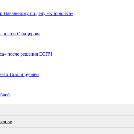
ор Навальному по делу «Кировлеса»
ального и Офицерова
еса» после решения ЕСПЧ
него 16 млн рублей
ублей
гионах