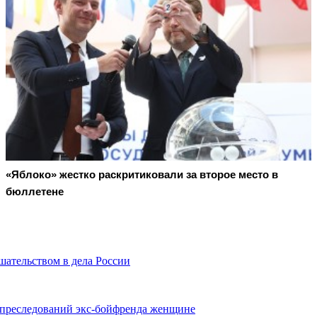
«Яблоко» жестко раскритиковали за второе место в
бюллетене
ательством в дела России
 преследований экс-бойфренда женщине