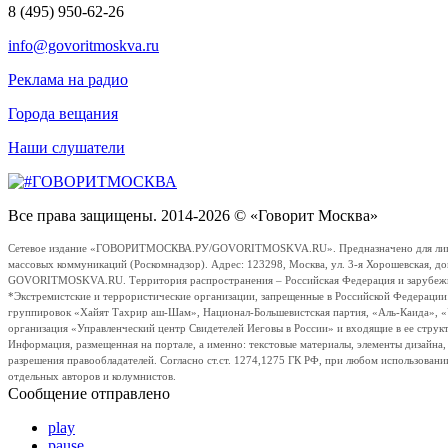
8 (495) 950-62-26
info@govoritmoskva.ru
Реклама на радио
Города вещания
Наши слушатели
Все права защищены. 2014-2026 © «Говорит Москва»
Сетевое издание «ГОВОРИТМОСКВА.РУ/GOVORITMOSKVA.RU». Предназначено для лиц стар
массовых коммуникаций (Роскомнадзор). Адрес: 123298, Москва, ул. 3-я Хорошевская, д
GOVORITMOSKVA.RU. Территория распространения – Российская Федерация и зарубежные с
*Экстремистские и террористические организации, запрещенные в Российской Федераци
группировок «Хайят Тахрир аш-Шам», Национал-Большевистская партия, «Аль-Каида», 
организация «Управленческий центр Свидетелей Иеговы в России» и входящие в ее струк
Информация, размещенная на портале, а именно: текстовые материалы, элементы дизайна
разрешения правообладателей. Согласно ст.ст. 1274,1275 ГК РФ, при любом использовани
отдельных авторов и колумнистов.
Сообщение отправлено
play
pause