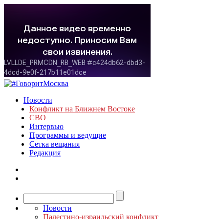
Новости
Конфликт на Ближнем Востоке
СВО
Интервью
Программы и ведущие
Сетка вещания
Редакция
Новости
Палестино-израильский конфликт