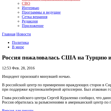
СВО
Интервью
Программы и ведущие
Сетка вещания
Редакция
Приложение
Главная
Новости
Политика
В мире
Россия пожаловалась США на Турцию из
12:53
Фев. 28, 2016
Инцидент произошёл минувшей ночью.
В российский центр по примирению враждующих сторон в Сир
при поддержке крупнокалиберной артиллерии. Был атакован го
Глава российского центра Сергей Кураленко сообщил, что дан
Россия обратилась за разъяснениями в американский центр п
Версия для печати