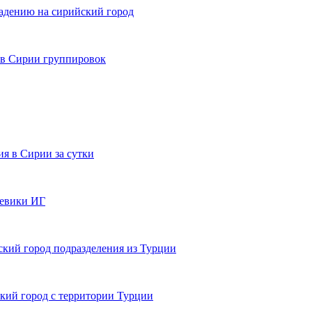
падению на сирийский город
в Сирии группировок
я в Сирии за сутки
оевики ИГ
ский город подразделения из Турции
кий город с территории Турции