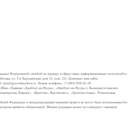
дано Федеральной службой по надзору в сфере связи, информационных технологий и
сква, ул. 3-я Хорошевская, дом 12, пом. 22). Доменное имя сайта
 info@govoritmoskva.ru. Номер телефона: +7 (495) 950-62-26
ш-Шам» (бывшая «Джабхат ан-Нусра», «Джебхат ан-Нусра»), Коалиция исламских
изантропик Дивижн», «Братство» Корчинского, «Артподготовка», Религиозная
ссийской Федерации и международными нормами права и не могут быть использованы без
материал является обязательной. Мнение редакции может не совпадать с мнением