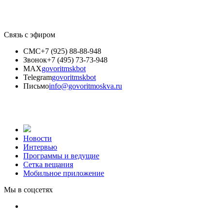
Связь с эфиром
СМС
+7 (925) 88-88-948
Звонок
+7 (495) 73-73-948
MAX
govoritmskbot
Telegram
govoritmskbot
Письмо
info@govoritmoskva.ru
Новости
Интервью
Программы и ведущие
Сетка вещания
Мобильное приложение
Мы в соцсетях