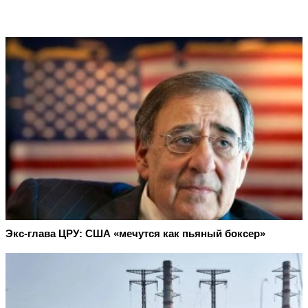
Экс-глава ЦРУ: США «мечутся как пьяный боксер»