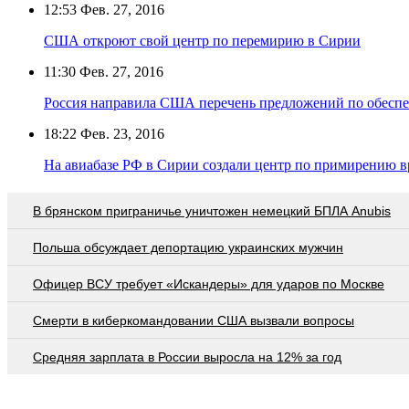
12:53
Фев. 27, 2016
США откроют свой центр по перемирию в Сирии
11:30
Фев. 27, 2016
Россия направила США перечень предложений по обесп
18:22
Фев. 23, 2016
На авиабазе РФ в Сирии создали центр по примирению 
В брянском приграничье уничтожен немецкий БПЛА Anubis
Польша обсуждает депортацию украинских мужчин
Офицер ВСУ требует «Искандеры» для ударов по Москве
Смерти в киберкомандовании США вызвали вопросы
Средняя зарплата в России выросла на 12% за год