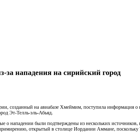
-за нападения на сирийский город
ии, созданный на авиабазе Хмеймим, поступила информация о 
род Эт-Телль-эль-Абьяд.
ные о нападении были подтверждены из нескольких источников, 
о примирению, открытый в столице Иордании Аммане, поскольк