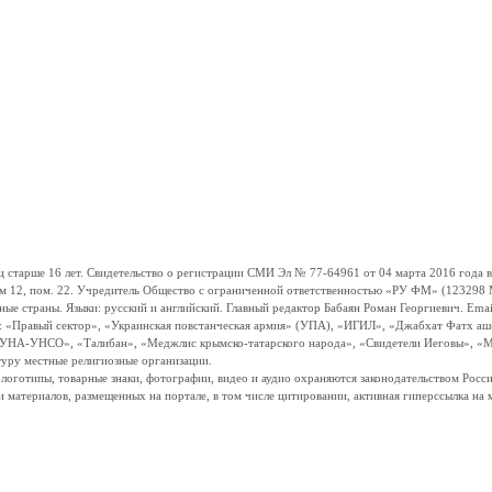
ше 16 лет. Свидетельство о регистрации СМИ Эл № 77-64961 от 04 марта 2016 года вы
ом 12, пом. 22. Учредитель Общество с ограниченной ответственностью «РУ ФМ» (123298 Мо
траны. Языки: русский и английский. Главный редактор Бабаян Роман Георгиевич. Email:
и: «Правый сектор», «Украинская повстанческая армия» (УПА), «ИГИЛ», «Джабхат Фатх а
«УНА-УНСО», «Талибан», «Меджлис крымско-татарского народа», «Свидетели Иеговы», «М
туру местные религиозные организации.
, логотипы, товарные знаки, фотографии, видео и аудио охраняются законодательством Ро
и материалов, размещенных на портале, в том числе цитировании, активная гиперссылка на 