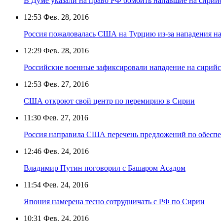
В Думе указали на право РФ бомбить напавшие на сирий
12:53
Фев. 28, 2016
Россия пожаловалась США на Турцию из-за нападения на
12:29
Фев. 28, 2016
Российские военные зафиксировали нападение на сирийс
12:53
Фев. 27, 2016
США откроют свой центр по перемирию в Сирии
11:30
Фев. 27, 2016
Россия направила США перечень предложений по обесп
12:46
Фев. 24, 2016
Владимир Путин поговорил с Башаром Асадом
11:54
Фев. 24, 2016
Япония намерена тесно сотрудничать с РФ по Сирии
10:31
Фев. 24, 2016