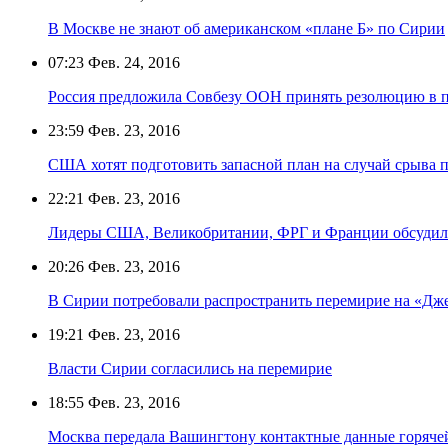
В Москве не знают об американском «плане Б» по Сирии
07:23
Фев. 24, 2016
Россия предложила Совбезу ООН принять резолюцию в 
23:59
Фев. 23, 2016
США хотят подготовить запасной план на случай срыва 
22:21
Фев. 23, 2016
Лидеры США, Великобритании, ФРГ и Франции обсудил
20:26
Фев. 23, 2016
В Сирии потребовали распространить перемирие на «Дж
19:21
Фев. 23, 2016
Власти Сирии согласились на перемирие
18:55
Фев. 23, 2016
Москва передала Вашингтону контактные данные горяче