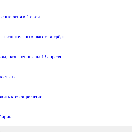
щении огня в Сирии
и «решительным шагом вперёд»
ры, назначенные на 13 апреля
в стране
овить кровопролитие
 Сирии
е