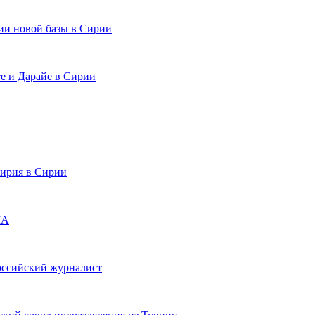
и новой базы в Сирии
е и Дарайе в Сирии
мирия в Сирии
ША
российский журналист