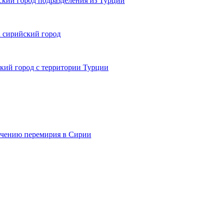
ский город подразделения из Турции
 сирийский город
кий город с территории Турции
ечению перемирия в Сирии