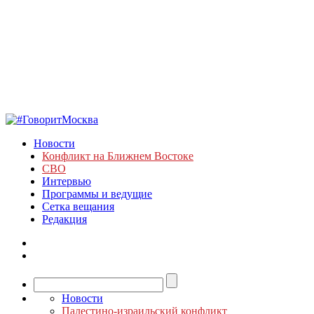
Новости
Конфликт на Ближнем Востоке
СВО
Интервью
Программы и ведущие
Сетка вещания
Редакция
Новости
Палестино-израильский конфликт