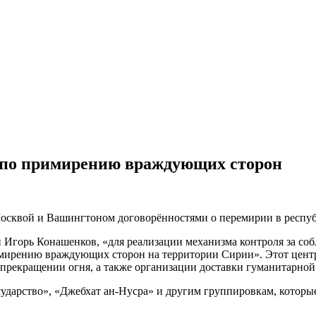
р по примирению враждующих сторон
Москвой и Вашингтоном договорённостями о перемирии в респуб
горь Конашенков, «для реализации механизма контроля за соб
ирению враждующих сторон на территории Сирии». Этот центр 
прекращении огня, а также организации доставки гуманитарно
сударство», «Джебхат ан-Нусра» и другим группировкам, котор