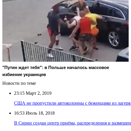
"Путин ждет тебя": в Польше началось массовое
избиение украинцев
Новости по теме
23:15
Март 2, 2019
США не пропустили автоколонны с беженцами из лагеря
16:53
Июль 18, 2018
В Сирии создан центр приёма, распределения и размеще