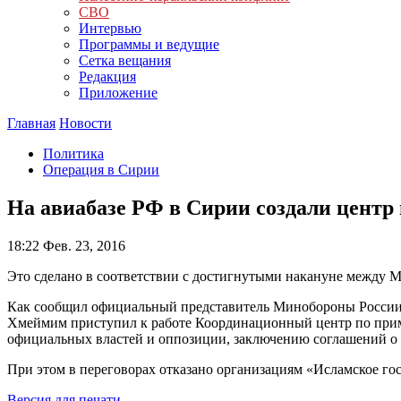
СВО
Интервью
Программы и ведущие
Сетка вещания
Редакция
Приложение
Главная
Новости
Политика
Операция в Сирии
На авиабазе РФ в Сирии создали цент
18:22
Фев. 23, 2016
Это сделано в соответствии с достигнутыми накануне между 
Как сообщил официальный представитель Минобороны России И
Хмеймим приступил к работе Координационный центр по прим
официальных властей и оппозиции, заключению соглашений о 
При этом в переговорах отказано организациям «Исламское го
Версия для печати