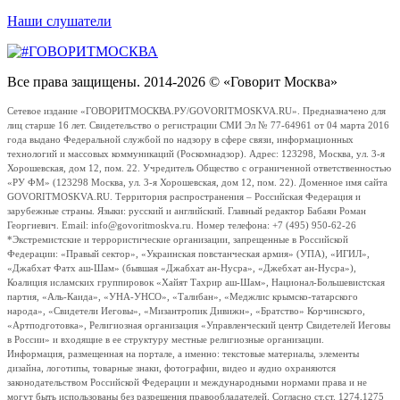
Наши слушатели
Все права защищены. 2014-2026 © «Говорит Москва»
Сетевое издание «ГОВОРИТМОСКВА.РУ/GOVORITMOSKVA.RU». Предназначено для
лиц старше 16 лет. Свидетельство о регистрации СМИ Эл № 77-64961 от 04 марта 2016
года выдано Федеральной службой по надзору в сфере связи, информационных
технологий и массовых коммуникаций (Роскомнадзор). Адрес: 123298, Москва, ул. 3-я
Хорошевская, дом 12, пом. 22. Учредитель Общество с ограниченной ответственностью
«РУ ФМ» (123298 Москва, ул. 3-я Хорошевская, дом 12, пом. 22). Доменное имя сайта
GOVORITMOSKVA.RU. Территория распространения – Российская Федерация и
зарубежные страны. Языки: русский и английский. Главный редактор Бабаян Роман
Георгиевич. Email: info@govoritmoskva.ru. Номер телефона: +7 (495) 950-62-26
*Экстремистские и террористические организации, запрещенные в Российской
Федерации: «Правый сектор», «Украинская повстанческая армия» (УПА), «ИГИЛ»,
«Джабхат Фатх аш-Шам» (бывшая «Джабхат ан-Нусра», «Джебхат ан-Нусра»),
Коалиция исламских группировок «Хайят Тахрир аш-Шам», Национал-Большевистская
партия, «Аль-Каида», «УНА-УНСО», «Талибан», «Меджлис крымско-татарского
народа», «Свидетели Иеговы», «Мизантропик Дивижн», «Братство» Корчинского,
«Артподготовка», Религиозная организация «Управленческий центр Свидетелей Иеговы
в России» и входящие в ее структуру местные религиозные организации.
Информация, размещенная на портале, а именно: текстовые материалы, элементы
дизайна, логотипы, товарные знаки, фотографии, видео и аудио охраняются
законодательством Российской Федерации и международными нормами права и не
могут быть использованы без разрешения правообладателей. Согласно ст.ст. 1274,1275