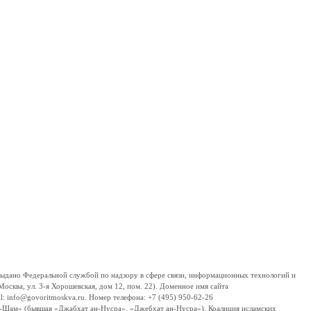
дано Федеральной службой по надзору в сфере связи, информационных технологий и
сква, ул. 3-я Хорошевская, дом 12, пом. 22). Доменное имя сайта
 info@govoritmoskva.ru. Номер телефона: +7 (495) 950-62-26
ш-Шам» (бывшая «Джабхат ан-Нусра», «Джебхат ан-Нусра»), Коалиция исламских