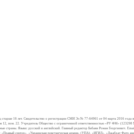
ше 16 лет. Свидетельство о регистрации СМИ Эл № 77-64961 от 04 марта 2016 года вы
ом 12, пом. 22. Учредитель Общество с ограниченной ответственностью «РУ ФМ» (123298 Мо
траны. Языки: русский и английский. Главный редактор Бабаян Роман Георгиевич. Email:
и: «Правый сектор», «Украинская повстанческая армия» (УПА), «ИГИЛ», «Джабхат Фатх а