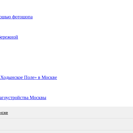
мощью фотошопа
бережной
 «Ходынское Поле» в Москве
лагоустройства Москвы
нске