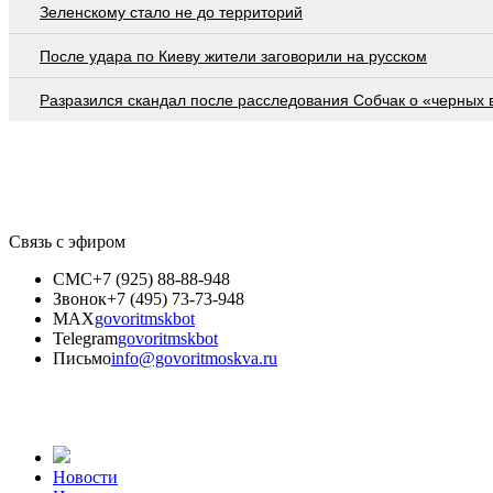
Зеленскому стало не до территорий
После удара по Киеву жители заговорили на русском
Разразился скандал после расследования Собчак о «черных 
Связь с эфиром
СМС
+7 (925) 88-88-948
Звонок
+7 (495) 73-73-948
MAX
govoritmskbot
Telegram
govoritmskbot
Письмо
info@govoritmoskva.ru
Новости