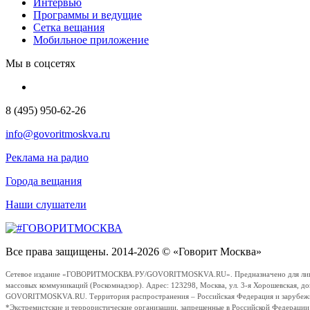
Интервью
Программы и ведущие
Сетка вещания
Мобильное приложение
Мы в соцсетях
8 (495) 950-62-26
info@govoritmoskva.ru
Реклама на радио
Города вещания
Наши слушатели
Все права защищены. 2014-2026 © «Говорит Москва»
Сетевое издание «ГОВОРИТМОСКВА.РУ/GOVORITMOSKVA.RU». Предназначено для лиц стар
массовых коммуникаций (Роскомнадзор). Адрес: 123298, Москва, ул. 3-я Хорошевская, д
GOVORITMOSKVA.RU. Территория распространения – Российская Федерация и зарубежные с
*Экстремистские и террористические организации, запрещенные в Российской Федераци