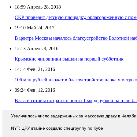
18:59
Апрель 28, 2018
СКР проверит детскую площадку, облагороженную с по
19:10
Май 24, 2017
В центре Москвы началось благоустройство Болотной на
12:13
Апрель 9, 2016
Крымские чиновники вышли на первый субботник
14:14
Фев. 21, 2016
106 млн рублей вложат в благоустройство парка у метро
09:24
Фев. 12, 2016
Власти готовы потратить почти 1 млрд рублей на план б
Увеличилось число задержанных за массовую драку в Челяби
NYT: ЦРУ втайне создало спецгруппу по Кубе