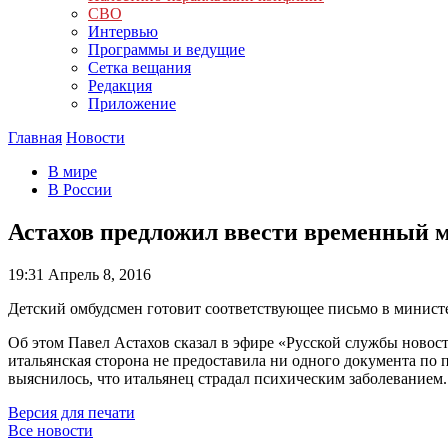
СВО
Интервью
Программы и ведущие
Сетка вещания
Редакция
Приложение
Главная
Новости
В мире
В России
Астахов предложил ввести временный 
19:31
Апрель 8, 2016
Детский омбудсмен готовит соответствующее письмо в министе
Об этом Павел Астахов сказал в эфире «Русской службы новост
итальянская сторона не предоставила ни одного документа по
выяснилось, что итальянец страдал психическим заболеванием.
Версия для печати
Все новости