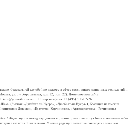
дано Федеральной службой по надзору в сфере связи, информационных технологий и
сква, ул. 3-я Хорошевская, дом 12, пом. 22). Доменное имя сайта
 info@govoritmoskva.ru. Номер телефона: +7 (495) 950-62-26
ш-Шам» (бывшая «Джабхат ан-Нусра», «Джебхат ан-Нусра»), Коалиция исламских
изантропик Дивижн», «Братство» Корчинского, «Артподготовка», Религиозная
ссийской Федерации и международными нормами права и не могут быть использованы без
материал является обязательной. Мнение редакции может не совпадать с мнением