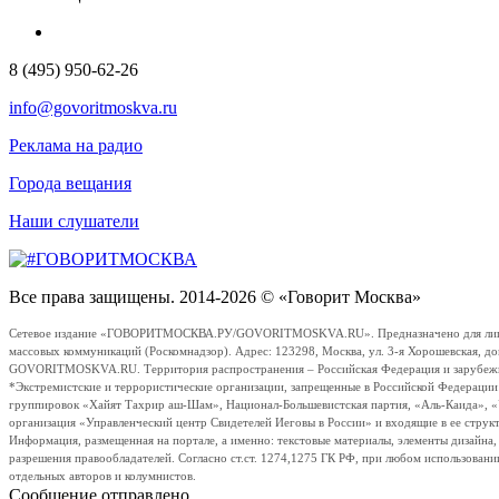
8 (495) 950-62-26
info@govoritmoskva.ru
Реклама на радио
Города вещания
Наши слушатели
Все права защищены. 2014-2026 © «Говорит Москва»
Сетевое издание «ГОВОРИТМОСКВА.РУ/GOVORITMOSKVA.RU». Предназначено для лиц стар
массовых коммуникаций (Роскомнадзор). Адрес: 123298, Москва, ул. 3-я Хорошевская, д
GOVORITMOSKVA.RU. Территория распространения – Российская Федерация и зарубежные с
*Экстремистские и террористические организации, запрещенные в Российской Федераци
группировок «Хайят Тахрир аш-Шам», Национал-Большевистская партия, «Аль-Каида», 
организация «Управленческий центр Свидетелей Иеговы в России» и входящие в ее струк
Информация, размещенная на портале, а именно: текстовые материалы, элементы дизайна
разрешения правообладателей. Согласно ст.ст. 1274,1275 ГК РФ, при любом использовани
отдельных авторов и колумнистов.
Сообщение отправлено