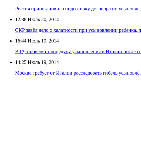
Россия приостановила подготовку договора по усыновле
12:38
Июль 20, 2014
СКР завёл дело о халатности при усыновлении ребёнка, 
16:44
Июль 19, 2014
В ГД проверят процедуру усыновления в Италии после г
14:25
Июль 19, 2014
Москва требует от Италии расследовать гибель усыновлё