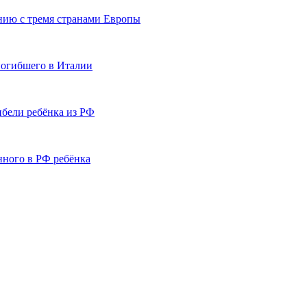
нию с тремя странами Европы
погибшего в Италии
ибели ребёнка из РФ
нного в РФ ребёнка