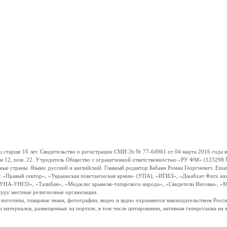
ше 16 лет. Свидетельство о регистрации СМИ Эл № 77-64961 от 04 марта 2016 года вы
ом 12, пом. 22. Учредитель Общество с ограниченной ответственностью «РУ ФМ» (123298 Мо
траны. Языки: русский и английский. Главный редактор Бабаян Роман Георгиевич. Email:
и: «Правый сектор», «Украинская повстанческая армия» (УПА), «ИГИЛ», «Джабхат Фатх а
«УНА-УНСО», «Талибан», «Меджлис крымско-татарского народа», «Свидетели Иеговы», «М
туру местные религиозные организации.
, логотипы, товарные знаки, фотографии, видео и аудио охраняются законодательством Ро
и материалов, размещенных на портале, в том числе цитировании, активная гиперссылка на 