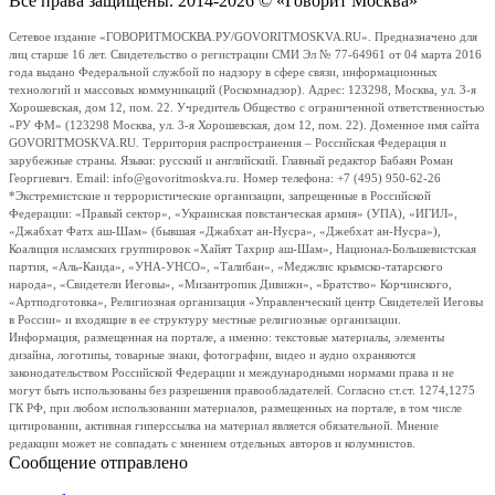
Все права защищены. 2014-2026 © «Говорит Москва»
Сетевое издание «ГОВОРИТМОСКВА.РУ/GOVORITMOSKVA.RU». Предназначено для
лиц старше 16 лет. Свидетельство о регистрации СМИ Эл № 77-64961 от 04 марта 2016
года выдано Федеральной службой по надзору в сфере связи, информационных
технологий и массовых коммуникаций (Роскомнадзор). Адрес: 123298, Москва, ул. 3-я
Хорошевская, дом 12, пом. 22. Учредитель Общество с ограниченной ответственностью
«РУ ФМ» (123298 Москва, ул. 3-я Хорошевская, дом 12, пом. 22). Доменное имя сайта
GOVORITMOSKVA.RU. Территория распространения – Российская Федерация и
зарубежные страны. Языки: русский и английский. Главный редактор Бабаян Роман
Георгиевич. Email: info@govoritmoskva.ru. Номер телефона: +7 (495) 950-62-26
*Экстремистские и террористические организации, запрещенные в Российской
Федерации: «Правый сектор», «Украинская повстанческая армия» (УПА), «ИГИЛ»,
«Джабхат Фатх аш-Шам» (бывшая «Джабхат ан-Нусра», «Джебхат ан-Нусра»),
Коалиция исламских группировок «Хайят Тахрир аш-Шам», Национал-Большевистская
партия, «Аль-Каида», «УНА-УНСО», «Талибан», «Меджлис крымско-татарского
народа», «Свидетели Иеговы», «Мизантропик Дивижн», «Братство» Корчинского,
«Артподготовка», Религиозная организация «Управленческий центр Свидетелей Иеговы
в России» и входящие в ее структуру местные религиозные организации.
Информация, размещенная на портале, а именно: текстовые материалы, элементы
дизайна, логотипы, товарные знаки, фотографии, видео и аудио охраняются
законодательством Российской Федерации и международными нормами права и не
могут быть использованы без разрешения правообладателей. Согласно ст.ст. 1274,1275
ГК РФ, при любом использовании материалов, размещенных на портале, в том числе
цитировании, активная гиперссылка на материал является обязательной. Мнение
редакции может не совпадать с мнением отдельных авторов и колумнистов.
Сообщение отправлено