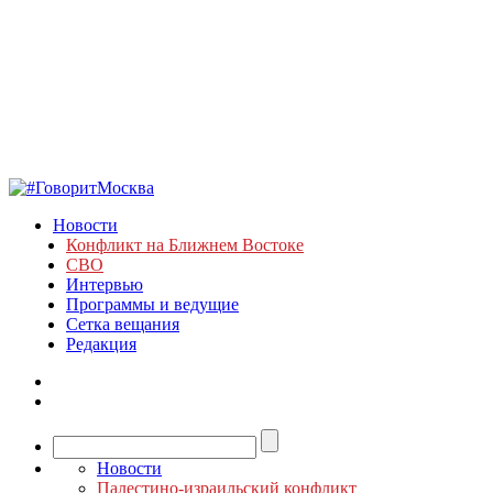
Новости
Конфликт на Ближнем Востоке
СВО
Интервью
Программы и ведущие
Сетка вещания
Редакция
Новости
Палестино-израильский конфликт