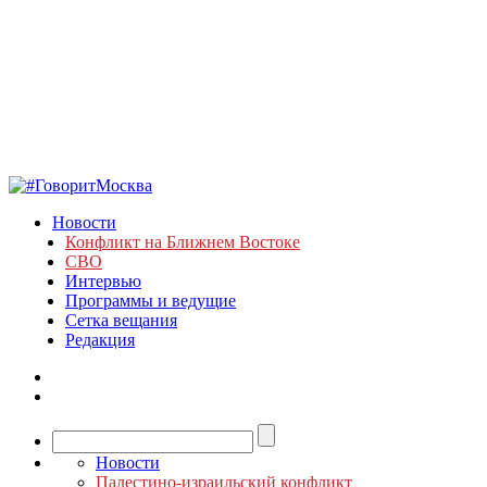
Новости
Конфликт на Ближнем Востоке
СВО
Интервью
Программы и ведущие
Сетка вещания
Редакция
Новости
Палестино-израильский конфликт