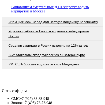
Виновникам смертельных ДТП запретят водить
маршрутки в Москве
«Нам нужнее». Запад дал жесткую пощечину Зеленскому
Украина требует от Европы вступить в войну против
России
Средняя зарплата в России выросла на 12% за год
ВСУ атаковали склад Wildberries в Екатеринбурге
PM: США бросает в дрожь от слов Медведева
Связь с эфиром
СМС
+7 (925) 88-88-948
Звонок
+7 (495) 73-73-948