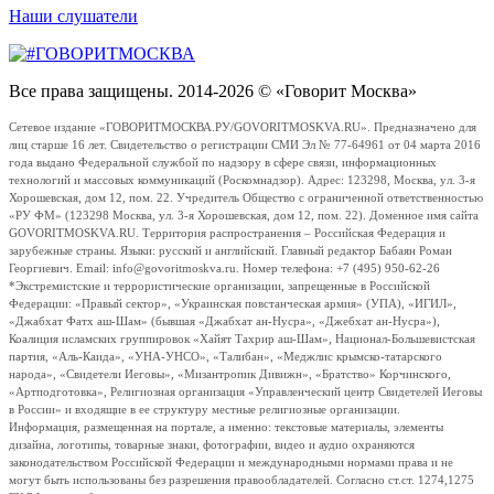
Наши слушатели
Все права защищены. 2014-2026 © «Говорит Москва»
Сетевое издание «ГОВОРИТМОСКВА.РУ/GOVORITMOSKVA.RU». Предназначено для
лиц старше 16 лет. Свидетельство о регистрации СМИ Эл № 77-64961 от 04 марта 2016
года выдано Федеральной службой по надзору в сфере связи, информационных
технологий и массовых коммуникаций (Роскомнадзор). Адрес: 123298, Москва, ул. 3-я
Хорошевская, дом 12, пом. 22. Учредитель Общество с ограниченной ответственностью
«РУ ФМ» (123298 Москва, ул. 3-я Хорошевская, дом 12, пом. 22). Доменное имя сайта
GOVORITMOSKVA.RU. Территория распространения – Российская Федерация и
зарубежные страны. Языки: русский и английский. Главный редактор Бабаян Роман
Георгиевич. Email: info@govoritmoskva.ru. Номер телефона: +7 (495) 950-62-26
*Экстремистские и террористические организации, запрещенные в Российской
Федерации: «Правый сектор», «Украинская повстанческая армия» (УПА), «ИГИЛ»,
«Джабхат Фатх аш-Шам» (бывшая «Джабхат ан-Нусра», «Джебхат ан-Нусра»),
Коалиция исламских группировок «Хайят Тахрир аш-Шам», Национал-Большевистская
партия, «Аль-Каида», «УНА-УНСО», «Талибан», «Меджлис крымско-татарского
народа», «Свидетели Иеговы», «Мизантропик Дивижн», «Братство» Корчинского,
«Артподготовка», Религиозная организация «Управленческий центр Свидетелей Иеговы
в России» и входящие в ее структуру местные религиозные организации.
Информация, размещенная на портале, а именно: текстовые материалы, элементы
дизайна, логотипы, товарные знаки, фотографии, видео и аудио охраняются
законодательством Российской Федерации и международными нормами права и не
могут быть использованы без разрешения правообладателей. Согласно ст.ст. 1274,1275