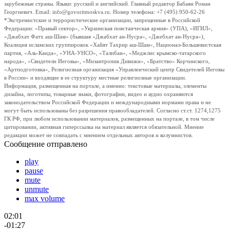
зарубежные страны. Языки: русский и английский. Главный редактор Бабаян Роман
Георгиевич. Email: info@govoritmoskva.ru. Номер телефона: +7 (495) 950-62-26
*Экстремистские и террористические организации, запрещенные в Российской
Федерации: «Правый сектор», «Украинская повстанческая армия» (УПА), «ИГИЛ»,
«Джабхат Фатх аш-Шам» (бывшая «Джабхат ан-Нусра», «Джебхат ан-Нусра»),
Коалиция исламских группировок «Хайят Тахрир аш-Шам», Национал-Большевистская
партия, «Аль-Каида», «УНА-УНСО», «Талибан», «Меджлис крымско-татарского
народа», «Свидетели Иеговы», «Мизантропик Дивижн», «Братство» Корчинского,
«Артподготовка», Религиозная организация «Управленческий центр Свидетелей Иеговы
в России» и входящие в ее структуру местные религиозные организации.
Информация, размещенная на портале, а именно: текстовые материалы, элементы
дизайна, логотипы, товарные знаки, фотографии, видео и аудио охраняются
законодательством Российской Федерации и международными нормами права и не
могут быть использованы без разрешения правообладателей. Согласно ст.ст. 1274,1275
ГК РФ, при любом использовании материалов, размещенных на портале, в том числе
цитировании, активная гиперссылка на материал является обязательной. Мнение
редакции может не совпадать с мнением отдельных авторов и колумнистов.
Сообщение отправлено
play
pause
mute
unmute
max volume
02:01
-01:27