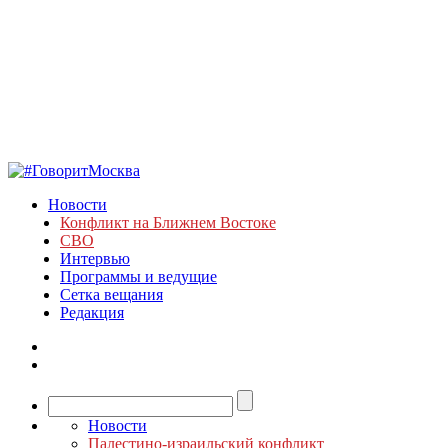
Новости
Конфликт на Ближнем Востоке
СВО
Интервью
Программы и ведущие
Сетка вещания
Редакция
Новости
Палестино-израильский конфликт