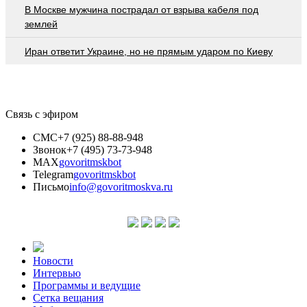
В Москве мужчина пострадал от взрыва кабеля под
землей
Иран ответит Украине, но не прямым ударом по Киеву
Связь с эфиром
СМС
+7 (925) 88-88-948
Звонок
+7 (495) 73-73-948
MAX
govoritmskbot
Telegram
govoritmskbot
Письмо
info@govoritmoskva.ru
Новости
Интервью
Программы и ведущие
Сетка вещания