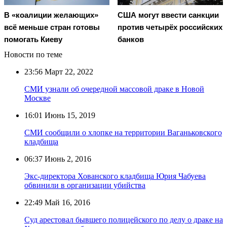
В «коалиции желающих»
США могут ввести санкции
всё меньше стран готовы
против четырёх российских
помогать Киеву
банков
Новости по теме
23:56
Март 22, 2022
СМИ узнали об очередной массовой драке в Новой
Москве
16:01
Июнь 15, 2019
СМИ сообщили о хлопке на территории Ваганьковского
кладбища
06:37
Июнь 2, 2016
Экс-директора Хованского кладбища Юрия Чабуева
обвинили в организации убийства
22:49
Май 16, 2016
Суд арестовал бывшего полицейского по делу о драке на