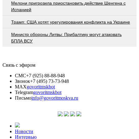
Мелони пригрозила приостановить действие Шенгена с
Испанией
Трамп: США хотят урегулирования конфликта на Украине
Министр обороны Литвы: Прибалтику могут атаковать
БПЛА ВСУ
Связь с эфиром
СМС
+7 (925) 88-88-948
Звонок
+7 (495) 73-73-948
MAX
govoritmskbot
Telegram
govoritmskbot
Письмо
info@govoritmoskva.ru
Новости
Интервью