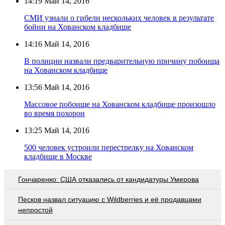
14:19
Май 14, 2016
СМИ узнали о гибели нескольких человек в результате
бойни на Хованском кладбище
14:16
Май 14, 2016
В полиции назвали предварительную причину побоища
на Хованском кладбище
13:56
Май 14, 2016
Массовое побоище на Хованском кладбище произошло
во время похорон
13:25
Май 14, 2016
500 человек устроили перестрелку на Хованском
кладбище в Москве
Гончаренко: США отказались от кандидатуры Умерова
Песков назвал ситуацию с Wildberries и её продавцами
непростой