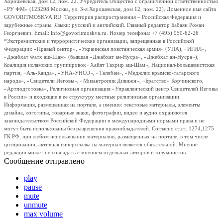
Хорошевская, дом 12, пом. 22. Учредитель Общество с ограниченной ответственностью
«РУ ФМ» (123298 Москва, ул. 3-я Хорошевская, дом 12, пом. 22). Доменное имя сайта
GOVORITMOSKVA.RU. Территория распространения – Российская Федерация и
зарубежные страны. Языки: русский и английский. Главный редактор Бабаян Роман
Георгиевич. Email: info@govoritmoskva.ru. Номер телефона: +7 (495) 950-62-26
*Экстремистские и террористические организации, запрещенные в Российской
Федерации: «Правый сектор», «Украинская повстанческая армия» (УПА), «ИГИЛ»,
«Джабхат Фатх аш-Шам» (бывшая «Джабхат ан-Нусра», «Джебхат ан-Нусра»),
Коалиция исламских группировок «Хайят Тахрир аш-Шам», Национал-Большевистская
партия, «Аль-Каида», «УНА-УНСО», «Талибан», «Меджлис крымско-татарского
народа», «Свидетели Иеговы», «Мизантропик Дивижн», «Братство» Корчинского,
«Артподготовка», Религиозная организация «Управленческий центр Свидетелей Иеговы
в России» и входящие в ее структуру местные религиозные организации.
Информация, размещенная на портале, а именно: текстовые материалы, элементы
дизайна, логотипы, товарные знаки, фотографии, видео и аудио охраняются
законодательством Российской Федерации и международными нормами права и не
могут быть использованы без разрешения правообладателей. Согласно ст.ст. 1274,1275
ГК РФ, при любом использовании материалов, размещенных на портале, в том числе
цитировании, активная гиперссылка на материал является обязательной. Мнение
редакции может не совпадать с мнением отдельных авторов и колумнистов.
Сообщение отправлено
play
pause
mute
unmute
max volume