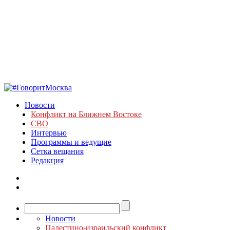
Новости
Конфликт на Ближнем Востоке
СВО
Интервью
Программы и ведущие
Сетка вещания
Редакция
Новости
Палестино-израильский конфликт