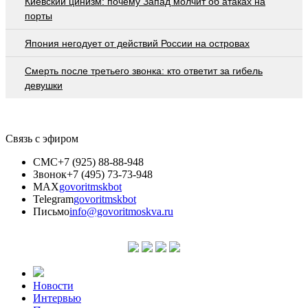
Киевский цинизм: почему Запад молчит об атаках на
порты
Япония негодует от действий России на островах
Смерть после третьего звонка: кто ответит за гибель
девушки
Связь с эфиром
СМС
+7 (925) 88-88-948
Звонок
+7 (495) 73-73-948
MAX
govoritmskbot
Telegram
govoritmskbot
Письмо
info@govoritmoskva.ru
Новости
Интервью