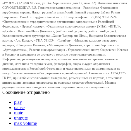
«РУ ФМ» (123298 Москва, ул. 3-я Хорошевская, дом 12, пом. 22). Доменное имя сайта
GOVORITMOSKVA.RU. Территория распространения – Российская Федерация и
зарубежные страны. Языки: русский и английский. Главный редактор Бабаян Роман
Георгиевич. Email: info@govoritmoskva.ru. Номер телефона: +7 (495) 950-62-26
*Экстремистские и террористические организации, запрещенные в Российской
Федерации: «Правый сектор», «Украинская повстанческая армия» (УПА), «ИГИЛ»,
«Джабхат Фатх аш-Шам» (бывшая «Джабхат ан-Нусра», «Джебхат ан-Нусра»),
Коалиция исламских группировок «Хайят Тахрир аш-Шам», Национал-Большевистская
партия, «Аль-Каида», «УНА-УНСО», «Талибан», «Меджлис крымско-татарского
народа», «Свидетели Иеговы», «Мизантропик Дивижн», «Братство» Корчинского,
«Артподготовка», Религиозная организация «Управленческий центр Свидетелей Иеговы
в России» и входящие в ее структуру местные религиозные организации.
Информация, размещенная на портале, а именно: текстовые материалы, элементы
дизайна, логотипы, товарные знаки, фотографии, видео и аудио охраняются
законодательством Российской Федерации и международными нормами права и не
могут быть использованы без разрешения правообладателей. Согласно ст.ст. 1274,1275
ГК РФ, при любом использовании материалов, размещенных на портале, в том числе
цитировании, активная гиперссылка на материал является обязательной. Мнение
редакции может не совпадать с мнением отдельных авторов и колумнистов.
Сообщение отправлено
play
pause
mute
unmute
max volume