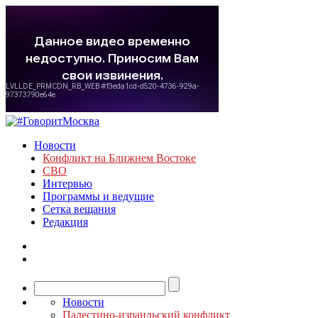
Новости
Конфликт на Ближнем Востоке
СВО
Интервью
Программы и ведущие
Сетка вещания
Редакция
Новости
Палестино-израильский конфликт