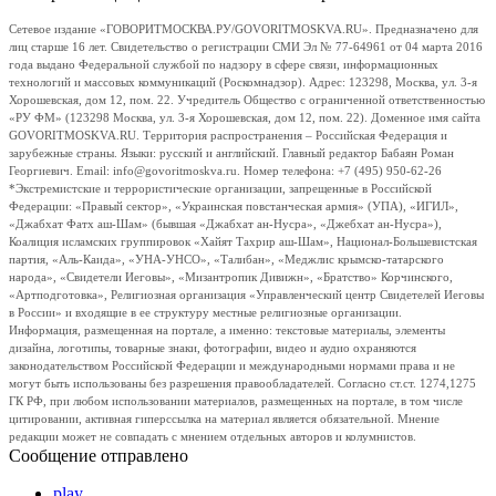
Сетевое издание «ГОВОРИТМОСКВА.РУ/GOVORITMOSKVA.RU». Предназначено для
лиц старше 16 лет. Свидетельство о регистрации СМИ Эл № 77-64961 от 04 марта 2016
года выдано Федеральной службой по надзору в сфере связи, информационных
технологий и массовых коммуникаций (Роскомнадзор). Адрес: 123298, Москва, ул. 3-я
Хорошевская, дом 12, пом. 22. Учредитель Общество с ограниченной ответственностью
«РУ ФМ» (123298 Москва, ул. 3-я Хорошевская, дом 12, пом. 22). Доменное имя сайта
GOVORITMOSKVA.RU. Территория распространения – Российская Федерация и
зарубежные страны. Языки: русский и английский. Главный редактор Бабаян Роман
Георгиевич. Email: info@govoritmoskva.ru. Номер телефона: +7 (495) 950-62-26
*Экстремистские и террористические организации, запрещенные в Российской
Федерации: «Правый сектор», «Украинская повстанческая армия» (УПА), «ИГИЛ»,
«Джабхат Фатх аш-Шам» (бывшая «Джабхат ан-Нусра», «Джебхат ан-Нусра»),
Коалиция исламских группировок «Хайят Тахрир аш-Шам», Национал-Большевистская
партия, «Аль-Каида», «УНА-УНСО», «Талибан», «Меджлис крымско-татарского
народа», «Свидетели Иеговы», «Мизантропик Дивижн», «Братство» Корчинского,
«Артподготовка», Религиозная организация «Управленческий центр Свидетелей Иеговы
в России» и входящие в ее структуру местные религиозные организации.
Информация, размещенная на портале, а именно: текстовые материалы, элементы
дизайна, логотипы, товарные знаки, фотографии, видео и аудио охраняются
законодательством Российской Федерации и международными нормами права и не
могут быть использованы без разрешения правообладателей. Согласно ст.ст. 1274,1275
ГК РФ, при любом использовании материалов, размещенных на портале, в том числе
цитировании, активная гиперссылка на материал является обязательной. Мнение
редакции может не совпадать с мнением отдельных авторов и колумнистов.
Сообщение отправлено
play