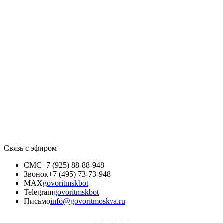
Связь с эфиром
СМС
+7 (925) 88-88-948
Звонок
+7 (495) 73-73-948
MAX
govoritmskbot
Telegram
govoritmskbot
Письмо
info@govoritmoskva.ru