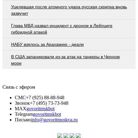
Уцелевшая после атомного удара русская скрипка вновь
зазвучит
Глава МВД назвал инцидент с дроном в Лейпциге
гибридной атакой
НАБУ взялось за Арахамию - деали
В США запаниковали из-за атак на танкеры в Черном
море
Связь с эфиром
СМС
+7 (925) 88-88-948
Звонок
+7 (495) 73-73-948
MAX
govoritmskbot
Telegram
govoritmskbot
Письмо
info@govoritmoskva.ru