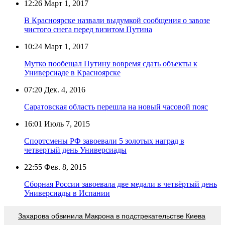
12:26
Март 1, 2017
В Красноярске назвали выдумкой сообщения о завозе
чистого снега перед визитом Путина
10:24
Март 1, 2017
Мутко пообещал Путину вовремя сдать объекты к
Универсиаде в Красноярске
07:20
Дек. 4, 2016
Саратовская область перешла на новый часовой пояс
16:01
Июль 7, 2015
Спортсмены РФ завоевали 5 золотых наград в
четвертый день Универсиады
22:55
Фев. 8, 2015
Сборная России завоевала две медали в четвёртый день
Универсиады в Испании
Захарова обвинила Макрона в подстрекательстве Киева