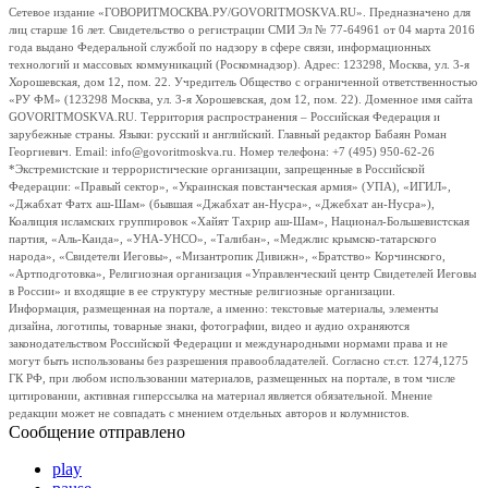
Сетевое издание «ГОВОРИТМОСКВА.РУ/GOVORITMOSKVA.RU». Предназначено для
лиц старше 16 лет. Свидетельство о регистрации СМИ Эл № 77-64961 от 04 марта 2016
года выдано Федеральной службой по надзору в сфере связи, информационных
технологий и массовых коммуникаций (Роскомнадзор). Адрес: 123298, Москва, ул. 3-я
Хорошевская, дом 12, пом. 22. Учредитель Общество с ограниченной ответственностью
«РУ ФМ» (123298 Москва, ул. 3-я Хорошевская, дом 12, пом. 22). Доменное имя сайта
GOVORITMOSKVA.RU. Территория распространения – Российская Федерация и
зарубежные страны. Языки: русский и английский. Главный редактор Бабаян Роман
Георгиевич. Email: info@govoritmoskva.ru. Номер телефона: +7 (495) 950-62-26
*Экстремистские и террористические организации, запрещенные в Российской
Федерации: «Правый сектор», «Украинская повстанческая армия» (УПА), «ИГИЛ»,
«Джабхат Фатх аш-Шам» (бывшая «Джабхат ан-Нусра», «Джебхат ан-Нусра»),
Коалиция исламских группировок «Хайят Тахрир аш-Шам», Национал-Большевистская
партия, «Аль-Каида», «УНА-УНСО», «Талибан», «Меджлис крымско-татарского
народа», «Свидетели Иеговы», «Мизантропик Дивижн», «Братство» Корчинского,
«Артподготовка», Религиозная организация «Управленческий центр Свидетелей Иеговы
в России» и входящие в ее структуру местные религиозные организации.
Информация, размещенная на портале, а именно: текстовые материалы, элементы
дизайна, логотипы, товарные знаки, фотографии, видео и аудио охраняются
законодательством Российской Федерации и международными нормами права и не
могут быть использованы без разрешения правообладателей. Согласно ст.ст. 1274,1275
ГК РФ, при любом использовании материалов, размещенных на портале, в том числе
цитировании, активная гиперссылка на материал является обязательной. Мнение
редакции может не совпадать с мнением отдельных авторов и колумнистов.
Сообщение отправлено
play