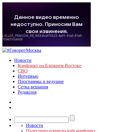
Новости
Конфликт на Ближнем Востоке
СВО
Интервью
Программы и ведущие
Сетка вещания
Редакция
Новости
Палестино-израильский конфликт