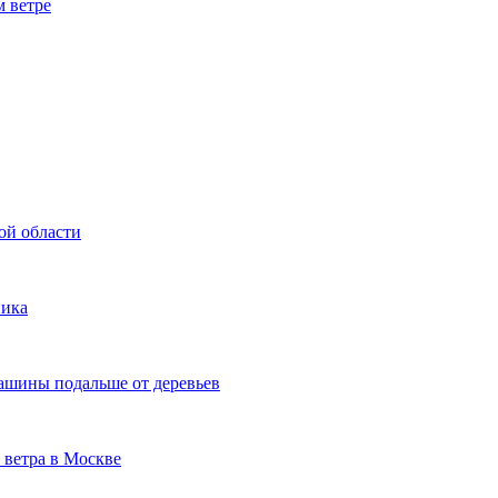
 ветре
ой области
ника
ашины подальше от деревьев
 ветра в Москве