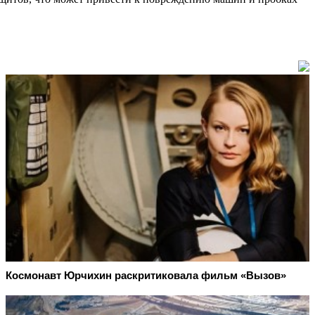
Космонавт Юрчихин раскритиковала фильм «Вызов»