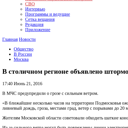
СВО
Интервью
Программы и ведущие
Сетка вещания
Редакция
Приложение
Главная
Новости
Общество
В России
Москва
В столичном регионе объявлено шторм
17:40
Июнь 21, 2016
В МЧС предупредили о грозе с сильным ветром.
«В ближайшие несколько часов на территории Подмосковья ожид
ливневый дождь, гроза, местами град, ветер с порывами до 20 
Жителям Московской области советовали обходить шаткие конс
Из-за сильного ветра могут быть повреждены линии электропе