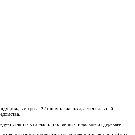
нду, дождь и гроза. 22 июня также ожидается сильный
ведомства.
ует ставить в гараж или оставлять подальше от деревьев.
 щитов, что может привести к повреждению машин и пробках