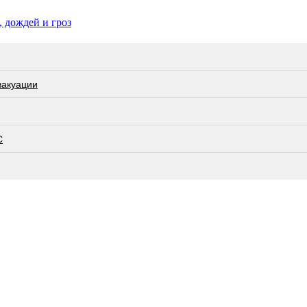
 дождей и гроз
вакуации
С