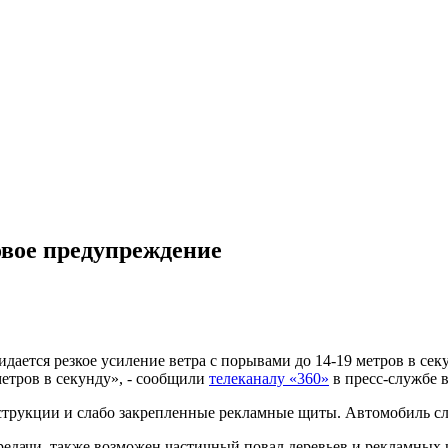
овое предупреждение
ается резкое усиление ветра с порывами до 14-19 метров в секу
метров в секунду», - сообщили
телеканалу «360»
в пресс-службе 
трукции и слабо закрепленные рекламные щиты. Автомобиль след
редачи, также возможен частичный повал деревьев и рекламных