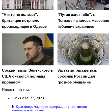
"Никто не полезет":
"Путин ждет тебя": в
британцев потрясло
Польше началось массовое
происходящее в Одессе
избиение украинцев
Соскин: визит Зеленского в
Заставим раскаяться:
США оказался полным
союзник России дал
провалом
грозное обещание
Новости по теме
14:53
Авг. 27, 2023
В Красноярском крае задержали участников
смертельной драки