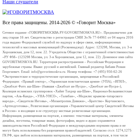
Наши слушатели
Все права защищены. 2014-2026 © «Говорит Москва»
Сетевое издание «ГОВОРИТМОСКВА.РУ/GOVORITMOSKVA.RU». Предназначено для
лиц старше 16 лет. Свидетельство о регистрации СМИ Эл № 77-64961 от 04 марта 2016
года выдано Федеральной службой по надзору в сфере связи, информационных
технологий и массовых коммуникаций (Роскомнадзор). Адрес: 123298, Москва, ул. 3-я
Хорошевская, дом 12, пом. 22. Учредитель Общество с ограниченной ответственностью
«РУ ФМ» (123298 Москва, ул. 3-я Хорошевская, дом 12, пом. 22). Доменное имя сайта
GOVORITMOSKVA.RU. Территория распространения – Российская Федерация и
зарубежные страны. Языки: русский и английский. Главный редактор Бабаян Роман
Георгиевич. Email: info@govoritmoskva.ru. Номер телефона: +7 (495) 950-62-26
*Экстремистские и террористические организации, запрещенные в Российской
Федерации: «Правый сектор», «Украинская повстанческая армия» (УПА), «ИГИЛ»,
«Джабхат Фатх аш-Шам» (бывшая «Джабхат ан-Нусра», «Джебхат ан-Нусра»),
Коалиция исламских группировок «Хайят Тахрир аш-Шам», Национал-Большевистская
партия, «Аль-Каида», «УНА-УНСО», «Талибан», «Меджлис крымско-татарского
народа», «Свидетели Иеговы», «Мизантропик Дивижн», «Братство» Корчинского,
«Артподготовка», Религиозная организация «Управленческий центр Свидетелей Иеговы
в России» и входящие в ее структуру местные религиозные организации.
Информация, размещенная на портале, а именно: текстовые материалы, элементы
дизайна, логотипы, товарные знаки, фотографии, видео и аудио охраняются
законодательством Российской Федерации и международными нормами права и не
могут быть использованы без разрешения правообладателей. Согласно ст.ст. 1274,1275
ГК РФ, при любом использовании материалов, размещенных на портале, в том числе