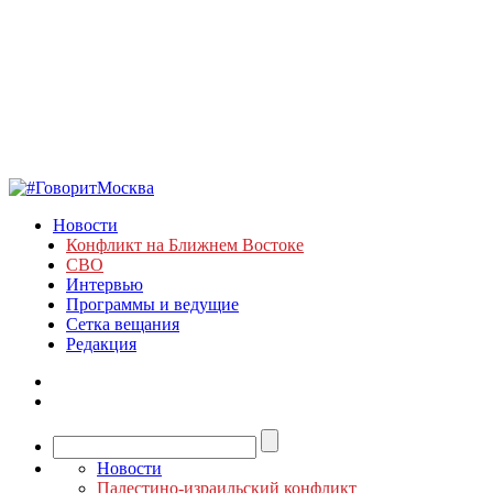
Новости
Конфликт на Ближнем Востоке
СВО
Интервью
Программы и ведущие
Сетка вещания
Редакция
Новости
Палестино-израильский конфликт