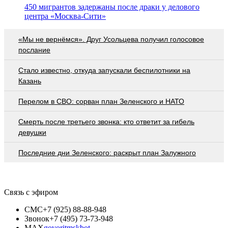
450 мигрантов задержаны после драки у делового
центра «Москва-Сити»
«Мы не вернёмся». Друг Усольцева получил голосовое
послание
Стало известно, откуда запускали беспилотники на
Казань
Перелом в СВО: сорван план Зеленского и НАТО
Смерть после третьего звонка: кто ответит за гибель
девушки
Последние дни Зеленского: раскрыт план Залужного
Связь с эфиром
СМС
+7 (925) 88-88-948
Звонок
+7 (495) 73-73-948
MAX
govoritmskbot