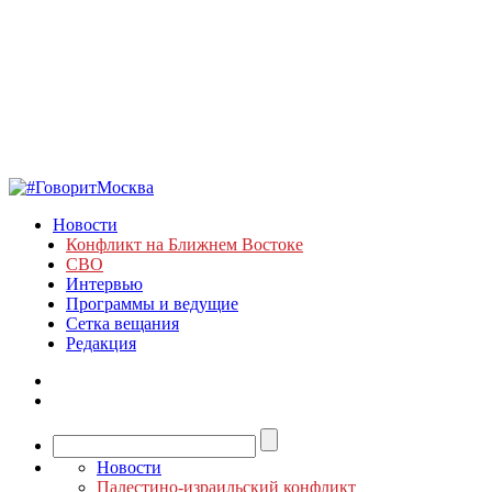
Новости
Конфликт на Ближнем Востоке
СВО
Интервью
Программы и ведущие
Сетка вещания
Редакция
Новости
Палестино-израильский конфликт