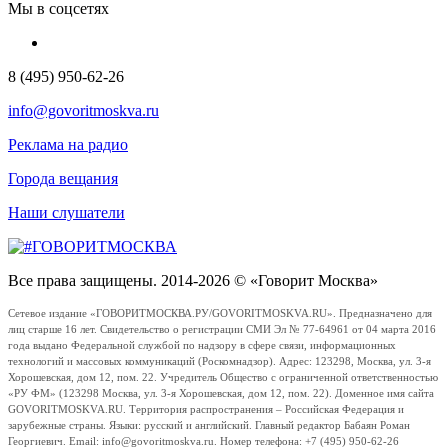
Мы в соцсетях
8 (495) 950-62-26
info@govoritmoskva.ru
Реклама на радио
Города вещания
Наши слушатели
Все права защищены. 2014-2026 © «Говорит Москва»
Сетевое издание «ГОВОРИТМОСКВА.РУ/GOVORITMOSKVA.RU». Предназначено для
лиц старше 16 лет. Свидетельство о регистрации СМИ Эл № 77-64961 от 04 марта 2016
года выдано Федеральной службой по надзору в сфере связи, информационных
технологий и массовых коммуникаций (Роскомнадзор). Адрес: 123298, Москва, ул. 3-я
Хорошевская, дом 12, пом. 22. Учредитель Общество с ограниченной ответственностью
«РУ ФМ» (123298 Москва, ул. 3-я Хорошевская, дом 12, пом. 22). Доменное имя сайта
GOVORITMOSKVA.RU. Территория распространения – Российская Федерация и
зарубежные страны. Языки: русский и английский. Главный редактор Бабаян Роман
Георгиевич. Email: info@govoritmoskva.ru. Номер телефона: +7 (495) 950-62-26