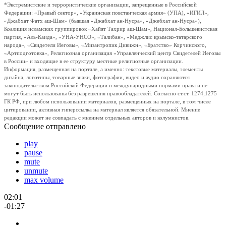
*Экстремистские и террористические организации, запрещенные в Российской
Федерации: «Правый сектор», «Украинская повстанческая армия» (УПА), «ИГИЛ»,
«Джабхат Фатх аш-Шам» (бывшая «Джабхат ан-Нусра», «Джебхат ан-Нусра»),
Коалиция исламских группировок «Хайят Тахрир аш-Шам», Национал-Большевистская
партия, «Аль-Каида», «УНА-УНСО», «Талибан», «Меджлис крымско-татарского
народа», «Свидетели Иеговы», «Мизантропик Дивижн», «Братство» Корчинского,
«Артподготовка», Религиозная организация «Управленческий центр Свидетелей Иеговы
в России» и входящие в ее структуру местные религиозные организации.
Информация, размещенная на портале, а именно: текстовые материалы, элементы
дизайна, логотипы, товарные знаки, фотографии, видео и аудио охраняются
законодательством Российской Федерации и международными нормами права и не
могут быть использованы без разрешения правообладателей. Согласно ст.ст. 1274,1275
ГК РФ, при любом использовании материалов, размещенных на портале, в том числе
цитировании, активная гиперссылка на материал является обязательной. Мнение
редакции может не совпадать с мнением отдельных авторов и колумнистов.
Сообщение отправлено
play
pause
mute
unmute
max volume
02:01
-01:27