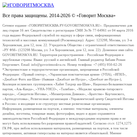
Все права защищены. 2014-2026 © «Говорит Москва»
Сетевое издание «ГОВОРИТМОСКВА.РУ/GOVORITMOSKVA.RU». Предназначено для
лиц старше 16 лет. Свидетельство о регистрации СМИ Эл № 77-64961 от 04 марта 2016
года выдано Федеральной службой по надзору в сфере связи, информационных
технологий и массовых коммуникаций (Роскомнадзор). Адрес: 123298, Москва, ул. 3-я
Хорошевская, дом 12, пом. 22. Учредитель Общество с ограниченной ответственностью
«РУ ФМ» (123298 Москва, ул. 3-я Хорошевская, дом 12, пом. 22). Доменное имя сайта
GOVORITMOSKVA.RU. Территория распространения – Российская Федерация и
зарубежные страны. Языки: русский и английский. Главный редактор Бабаян Роман
Георгиевич. Email: info@govoritmoskva.ru. Номер телефона: +7 (495) 950-62-26
*Экстремистские и террористические организации, запрещенные в Российской
Федерации: «Правый сектор», «Украинская повстанческая армия» (УПА), «ИГИЛ»,
«Джабхат Фатх аш-Шам» (бывшая «Джабхат ан-Нусра», «Джебхат ан-Нусра»),
Коалиция исламских группировок «Хайят Тахрир аш-Шам», Национал-Большевистская
партия, «Аль-Каида», «УНА-УНСО», «Талибан», «Меджлис крымско-татарского
народа», «Свидетели Иеговы», «Мизантропик Дивижн», «Братство» Корчинского,
«Артподготовка», Религиозная организация «Управленческий центр Свидетелей Иеговы
в России» и входящие в ее структуру местные религиозные организации.
Информация, размещенная на портале, а именно: текстовые материалы, элементы
дизайна, логотипы, товарные знаки, фотографии, видео и аудио охраняются
законодательством Российской Федерации и международными нормами права и не
могут быть использованы без разрешения правообладателей. Согласно ст.ст. 1274,1275
ГК РФ, при любом использовании материалов, размещенных на портале, в том числе
цитировании, активная гиперссылка на материал является обязательной. Мнение