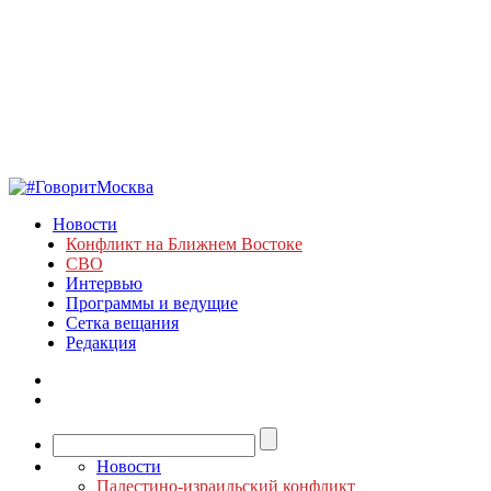
Новости
Конфликт на Ближнем Востоке
СВО
Интервью
Программы и ведущие
Сетка вещания
Редакция
Новости
Палестино-израильский конфликт