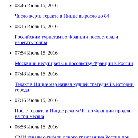
08:46
Июль 15, 2016
Число жертв теракта в Ницце выросло до 84
08:15
Июль 15, 2016
Российским туристам во Франции посоветовали
избегать толпы
07:54
Июль 15, 2016
Москвичи несут цветы к посольству Франции в России
07:48
Июль 15, 2016
Теракт в Ницце мэр назвал худшей трагедией в истории
города
07:16
Июль 15, 2016
После теракта в Ницце режим ЧП во Франции продлят
на три месяца
06:56
Июль 15, 2016
СМИ узнали о гибели одного гражданина России при