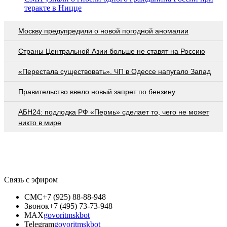
теракте в Ницце
Москву предупредили о новой погодной аномалии
Страны Центральной Азии больше не ставят на Россию
«Перестала существовать». ЧП в Одессе напугало Запад
Правительство ввело новый запрет по бензину
АБН24: подлодка РФ «Пермь» сделает то, чего не может
никто в мире
Связь с эфиром
СМС
+7 (925) 88-88-948
Звонок
+7 (495) 73-73-948
MAX
govoritmskbot
Telegram
govoritmskbot