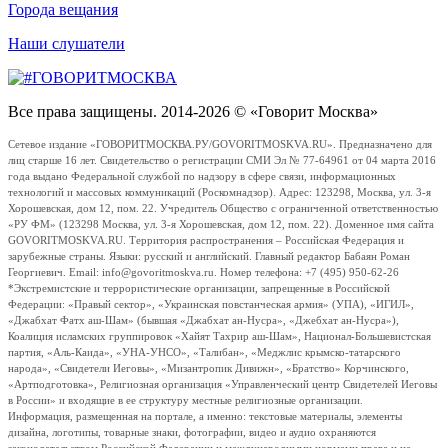
Города вещания
Наши слушатели
Все права защищены. 2014-2026 © «Говорит Москва»
Сетевое издание «ГОВОРИТМОСКВА.РУ/GOVORITMOSKVA.RU». Предназначено для
лиц старше 16 лет. Свидетельство о регистрации СМИ Эл № 77-64961 от 04 марта 2016
года выдано Федеральной службой по надзору в сфере связи, информационных
технологий и массовых коммуникаций (Роскомнадзор). Адрес: 123298, Москва, ул. 3-я
Хорошевская, дом 12, пом. 22. Учредитель Общество с ограниченной ответственностью
«РУ ФМ» (123298 Москва, ул. 3-я Хорошевская, дом 12, пом. 22). Доменное имя сайта
GOVORITMOSKVA.RU. Территория распространения – Российская Федерация и
зарубежные страны. Языки: русский и английский. Главный редактор Бабаян Роман
Георгиевич. Email: info@govoritmoskva.ru. Номер телефона: +7 (495) 950-62-26
*Экстремистские и террористические организации, запрещенные в Российской
Федерации: «Правый сектор», «Украинская повстанческая армия» (УПА), «ИГИЛ»,
«Джабхат Фатх аш-Шам» (бывшая «Джабхат ан-Нусра», «Джебхат ан-Нусра»),
Коалиция исламских группировок «Хайят Тахрир аш-Шам», Национал-Большевистская
партия, «Аль-Каида», «УНА-УНСО», «Талибан», «Меджлис крымско-татарского
народа», «Свидетели Иеговы», «Мизантропик Дивижн», «Братство» Корчинского,
«Артподготовка», Религиозная организация «Управленческий центр Свидетелей Иеговы
в России» и входящие в ее структуру местные религиозные организации.
Информация, размещенная на портале, а именно: текстовые материалы, элементы
дизайна, логотипы, товарные знаки, фотографии, видео и аудио охраняются