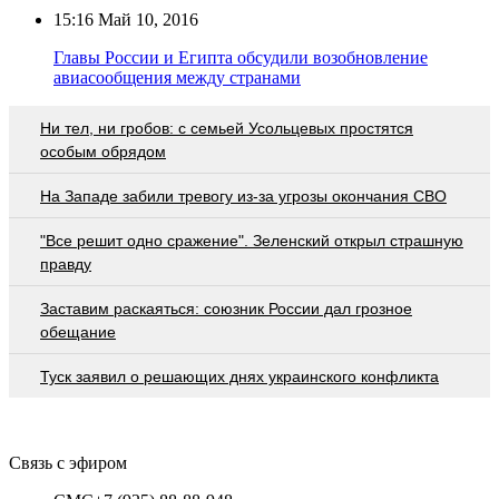
15:16
Май 10, 2016
Главы России и Египта обсудили возобновление
авиасообщения между странами
Ни тел, ни гробов: с семьей Усольцевых простятся
особым обрядом
На Западе забили тревогу из-за угрозы окончания СВО
"Все решит одно сражение". Зеленский открыл страшную
правду
Заставим раскаяться: союзник России дал грозное
обещание
Туск заявил о решающих днях украинского конфликта
Связь с эфиром