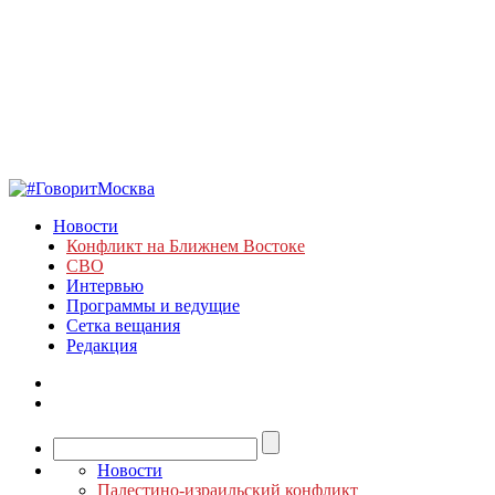
Новости
Конфликт на Ближнем Востоке
СВО
Интервью
Программы и ведущие
Сетка вещания
Редакция
Новости
Палестино-израильский конфликт