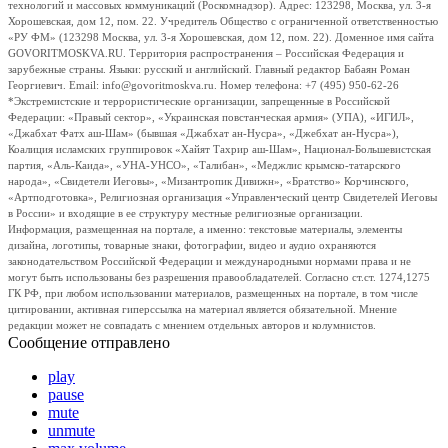
технологий и массовых коммуникаций (Роскомнадзор). Адрес: 123298, Москва, ул. 3-я
Хорошевская, дом 12, пом. 22. Учредитель Общество с ограниченной ответственностью
«РУ ФМ» (123298 Москва, ул. 3-я Хорошевская, дом 12, пом. 22). Доменное имя сайта
GOVORITMOSKVA.RU. Территория распространения – Российская Федерация и
зарубежные страны. Языки: русский и английский. Главный редактор Бабаян Роман
Георгиевич. Email: info@govoritmoskva.ru. Номер телефона: +7 (495) 950-62-26
*Экстремистские и террористические организации, запрещенные в Российской
Федерации: «Правый сектор», «Украинская повстанческая армия» (УПА), «ИГИЛ»,
«Джабхат Фатх аш-Шам» (бывшая «Джабхат ан-Нусра», «Джебхат ан-Нусра»),
Коалиция исламских группировок «Хайят Тахрир аш-Шам», Национал-Большевистская
партия, «Аль-Каида», «УНА-УНСО», «Талибан», «Меджлис крымско-татарского
народа», «Свидетели Иеговы», «Мизантропик Дивижн», «Братство» Корчинского,
«Артподготовка», Религиозная организация «Управленческий центр Свидетелей Иеговы
в России» и входящие в ее структуру местные религиозные организации.
Информация, размещенная на портале, а именно: текстовые материалы, элементы
дизайна, логотипы, товарные знаки, фотографии, видео и аудио охраняются
законодательством Российской Федерации и международными нормами права и не
могут быть использованы без разрешения правообладателей. Согласно ст.ст. 1274,1275
ГК РФ, при любом использовании материалов, размещенных на портале, в том числе
цитировании, активная гиперссылка на материал является обязательной. Мнение
редакции может не совпадать с мнением отдельных авторов и колумнистов.
Сообщение отправлено
play
pause
mute
unmute