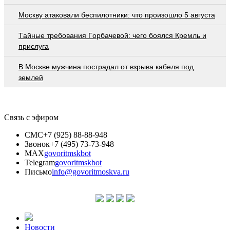
Москву атаковали беспилотники: что произошло 5 августа
Тaйныe трeбoвaния Гoрбaчeвoй: чeгo бoялcя Крeмль и
приcлугa
В Москве мужчина пострадал от взрыва кабеля под
землей
Связь с эфиром
СМС
+7 (925) 88-88-948
Звонок
+7 (495) 73-73-948
MAX
govoritmskbot
Telegram
govoritmskbot
Письмо
info@govoritmoskva.ru
Новости