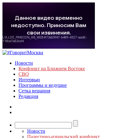
Новости
Конфликт на Ближнем Востоке
СВО
Интервью
Программы и ведущие
Сетка вещания
Редакция
Новости
Палестино-израильский конфликт