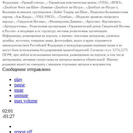
Федерации: «Правый сектор», «Украинская повстанческая армия» (УПА), «ИГИЛ»,
«Джабхат Фатх аш-Шам» (бывшая «Джабхат ан-Нусра», «Джебхат ан-Нусра»),
Коалиция исламских группировок «Хайят Тахрир аш-Шам», Национал-Большевистская
партия, «Аль-Каида», «УНА-УНСО», «Талибан», «Меджлис крымско-татарского
народа», «Свидетели Иеговы», «Мизантропик Дивижн», «Братство» Корчинского,
«Артподготовка», Религиозная организация «Управленческий центр Свидетелей Иеговы
в России» и входящие в ее структуру местные религиозные организации.
Информация, размещенная на портале, а именно: текстовые материалы, элементы
дизайна, логотипы, товарные знаки, фотографии, видео и аудио охраняются
законодательством Российской Федерации и международными нормами права и не
могут быть использованы без разрешения правообладателей. Согласно ст.ст. 1274,1275
ГК РФ, при любом использовании материалов, размещенных на портале, в том числе
цитировании, активная гиперссылка на материал является обязательной. Мнение
редакции может не совпадать с мнением отдельных авторов и колумнистов.
Сообщение отправлено
play
pause
mute
unmute
max volume
02:01
-01:27
repeat off