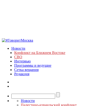
Новости
Конфликт на Ближнем Востоке
СВО
Интервью
Программы и ведущие
Сетка вещания
Редакция
Новости
Палестино-израильский конфликт