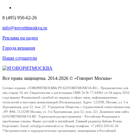
8 (495) 950-62-26
info@govoritmoskva.ru
Реклама на радио
Города вещания
Наши слушатели
Все права защищены. 2014-2026 © «Говорит Москва»
Сетевое издание «ГОВОРИТМОСКВА.РУ/GOVORITMOSKVA.RU». Предназначено для
лиц старше 16 лет. Свидетельство о регистрации СМИ Эл № 77-64961 от 04 марта 2016
года выдано Федеральной службой по надзору в сфере связи, информационных
технологий и массовых коммуникаций (Роскомнадзор). Адрес: 123298, Москва, ул. 3-я
Хорошевская, дом 12, пом. 22. Учредитель Общество с ограниченной ответственностью
«РУ ФМ» (123298 Москва, ул. 3-я Хорошевская, дом 12, пом. 22). Доменное имя сайта
GOVORITMOSKVA.RU. Территория распространения – Российская Федерация и
зарубежные страны. Языки: русский и английский. Главный редактор Бабаян Роман
Георгиевич. Email: info@govoritmoskva.ru. Номер телефона: +7 (495) 950-62-26
*Экстремистские и террористические организации, запрещенные в Российской