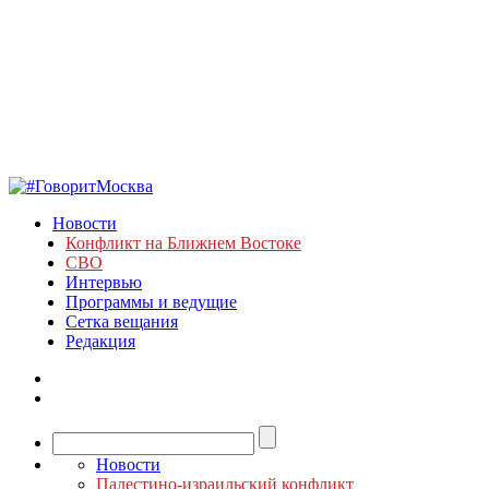
Новости
Конфликт на Ближнем Востоке
СВО
Интервью
Программы и ведущие
Сетка вещания
Редакция
Новости
Палестино-израильский конфликт