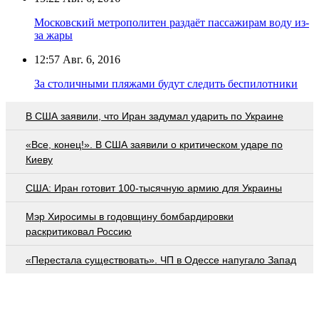
Московский метрополитен раздаёт пассажирам воду из-
за жары
12:57
Авг. 6, 2016
За столичными пляжами будут следить беспилотники
В США заявили, что Иран задумал ударить по Украине
«Все, конец!». В США заявили о критическом ударе по
Киеву
США: Иран готовит 100-тысячную армию для Украины
Мэр Хиросимы в годовщину бомбардировки
раскритиковал Россию
«Перестала существовать». ЧП в Одессе напугало Запад