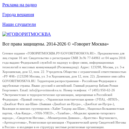
Реклама на радио
Города вещания
Наши слушатели
Все права защищены. 2014-2026 © «Говорит Москва»
Сетевое издание «ГОВОРИТМОСКВА.РУ/GOVORITMOSKVA.RU». Предназначено для
лиц старше 16 лет. Свидетельство о регистрации СМИ Эл № 77-64961 от 04 марта 2016
года выдано Федеральной службой по надзору в сфере связи, информационных
технологий и массовых коммуникаций (Роскомнадзор). Адрес: 123298, Москва, ул. 3-я
Хорошевская, дом 12, пом. 22. Учредитель Общество с ограниченной ответственностью
«РУ ФМ» (123298 Москва, ул. 3-я Хорошевская, дом 12, пом. 22). Доменное имя сайта
GOVORITMOSKVA.RU. Территория распространения – Российская Федерация и
зарубежные страны. Языки: русский и английский. Главный редактор Бабаян Роман
Георгиевич. Email: info@govoritmoskva.ru. Номер телефона: +7 (495) 950-62-26
*Экстремистские и террористические организации, запрещенные в Российской
Федерации: «Правый сектор», «Украинская повстанческая армия» (УПА), «ИГИЛ»,
«Джабхат Фатх аш-Шам» (бывшая «Джабхат ан-Нусра», «Джебхат ан-Нусра»),
Коалиция исламских группировок «Хайят Тахрир аш-Шам», Национал-Большевистская
партия, «Аль-Каида», «УНА-УНСО», «Талибан», «Меджлис крымско-татарского
народа», «Свидетели Иеговы», «Мизантропик Дивижн», «Братство» Корчинского,
«Артподготовка», Религиозная организация «Управленческий центр Свидетелей Иеговы
в России» и входящие в ее структуру местные религиозные организации.