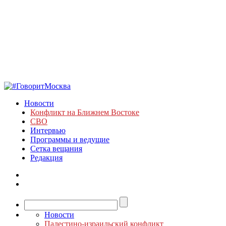
Новости
Конфликт на Ближнем Востоке
СВО
Интервью
Программы и ведущие
Сетка вещания
Редакция
Новости
Палестино-израильский конфликт