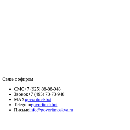
Связь с эфиром
СМС
+7 (925) 88-88-948
Звонок
+7 (495) 73-73-948
MAX
govoritmskbot
Telegram
govoritmskbot
Письмо
info@govoritmoskva.ru