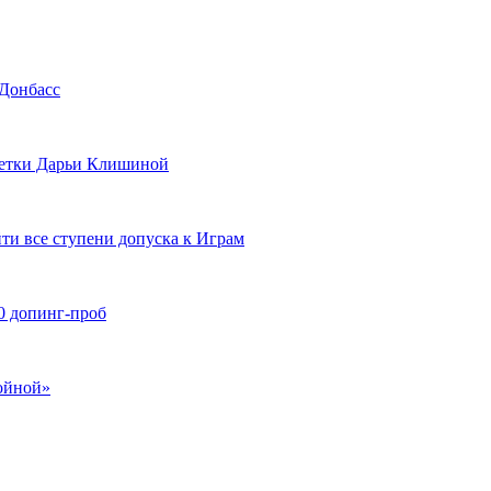
 Донбасс
тлетки Дарьи Клишиной
и все ступени допуска к Играм
0 допинг-проб
ойной»