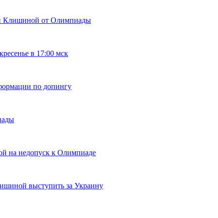
ьи Клишиной от Олимпиады
ресенье в 17:00 мск
формации по допингу
иады
ой на недопуск к Олимпиаде
шиной выступить за Украину