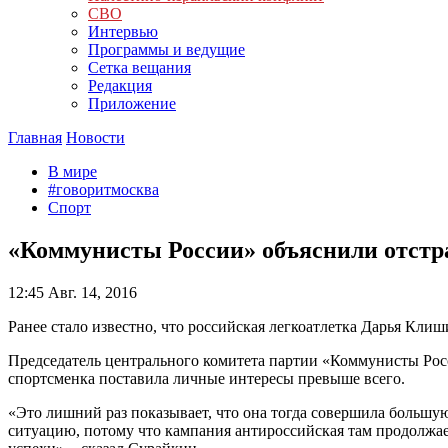
СВО
Интервью
Программы и ведущие
Сетка вещания
Редакция
Приложение
Главная
Новости
В мире
#говоритмосква
Спорт
«Коммунисты России» объяснили отстр
12:45
Авг. 14, 2016
Ранее стало известно, что российская легкоатлетка Дарья Кл
Председатель центрального комитета партии «Коммунисты Росс
спортсменка поставила личные интересы превыше всего.
«Это лишний раз показывает, что она тогда совершила большу
ситуацию, потому что кампания антироссийская там продолжае