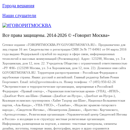
Города вещания
Наши слушатели
Все права защищены. 2014-2026 © «Говорит Москва»
Сетевое издание «ГОВОРИТМОСКВА.РУ/GOVORITMOSKVA.RU». Предназначено для
лиц старше 16 лет. Свидетельство о регистрации СМИ Эл № 77-64961 от 04 марта 2016
года выдано Федеральной службой по надзору в сфере связи, информационных
технологий и массовых коммуникаций (Роскомнадзор). Адрес: 123298, Москва, ул. 3-я
Хорошевская, дом 12, пом. 22. Учредитель Общество с ограниченной ответственностью
«РУ ФМ» (123298 Москва, ул. 3-я Хорошевская, дом 12, пом. 22). Доменное имя сайта
GOVORITMOSKVA.RU. Территория распространения – Российская Федерация и
зарубежные страны. Языки: русский и английский. Главный редактор Бабаян Роман
Георгиевич. Email: info@govoritmoskva.ru. Номер телефона: +7 (495) 950-62-26
*Экстремистские и террористические организации, запрещенные в Российской
Федерации: «Правый сектор», «Украинская повстанческая армия» (УПА), «ИГИЛ»,
«Джабхат Фатх аш-Шам» (бывшая «Джабхат ан-Нусра», «Джебхат ан-Нусра»),
Коалиция исламских группировок «Хайят Тахрир аш-Шам», Национал-Большевистская
партия, «Аль-Каида», «УНА-УНСО», «Талибан», «Меджлис крымско-татарского
народа», «Свидетели Иеговы», «Мизантропик Дивижн», «Братство» Корчинского,
«Артподготовка», Религиозная организация «Управленческий центр Свидетелей Иеговы
в России» и входящие в ее структуру местные религиозные организации.
Информация, размещенная на портале, а именно: текстовые материалы, элементы
дизайна, логотипы, товарные знаки, фотографии, видео и аудио охраняются