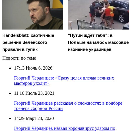
Handelsblatt: хаотичные
"Путин ждет тебя": в
решения Зеленского
Польше началось массовое
привели в тупик
избиение украинцев
Новости по теме
17:13
Июль 6, 2026
Георгий Черданцев: «Сразу целая плеяда великих
мастеров уходит»
11:16
Июль 23, 2021
Георгий Черданцев рассказал о сложностях в подборе
тренера сборной России
14:29
Март 23, 2020
Георгий Черданцев назвал коронавирус ударом по