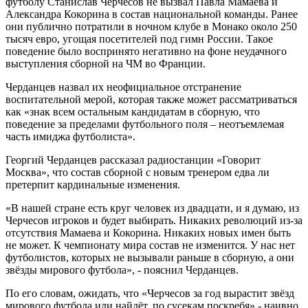
футболу Станислав Черчесов не вызвал Павла Мамаева и
Александра Кокорина в состав национальной команды. Ранее
они публично потратили в ночном клубе в Монако около 250
тысяч евро, угощая посетителей под гимн России. Такое
поведение было воспринято негативно на фоне неудачного
выступления сборной на ЧМ во Франции.
Черданцев назвал их неофициальное отстранение
воспитательной мерой, которая также может рассматриваться
как «знак всем остальным кандидатам в сборную, что
поведение за пределами футбольного поля – неотъемлемая
часть имиджа футболиста».
Георгий Черданцев рассказал радиостанции «Говорит
Москва», что состав сборной с новым тренером едва ли
претерпит кардинальные изменения.
«В нашей стране есть круг человек из двадцати, и я думаю, из
Черчесов игроков и будет выбирать. Никаких революций из-за
отсутствия Мамаева и Кокорина. Никаких новых имен быть
не может. К чемпионату мира состав не изменится. У нас нет
футболистов, которых не вызывали раньше в сборную, а они
звёзды мирового футбола», - пояснил Черданцев.
По его словам, ожидать, что «Черчесов за год вырастит звёзд
мирового футбола или найдёт, по сусекам поскребя» - наивно