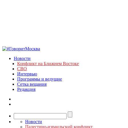
Новости
Конфликт на Ближнем Востоке
СВО
Интервью
Программы и ведущие
Сетка вещания
Редакция
Новости
Палестино-израильский конфликт