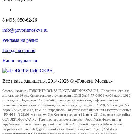
8 (495) 950-62-26
info@govoritmoskva.ru
Реклама на радио
Города вещания
Наши слушатели
Все права защищены. 2014-2026 © «Говорит Москва»
Сетевое издание «ГОВОРИТМОСКВА.РУ/GOVORITMOSKVA.RU». Предназначено для
лиц старше 16 лет. Свидетельство о регистрации СМИ Эл № 77-64961 от 04 марта 2016
года выдано Федеральной службой по надзору в сфере связи, информационных
технологий и массовых коммуникаций (Роскомнадзор). Адрес: 123298, Москва, ул. 3-я
Хорошевская, дом 12, пом. 22. Учредитель Общество с ограниченной ответственностью
«РУ ФМ» (123298 Москва, ул. 3-я Хорошевская, дом 12, пом. 22). Доменное имя сайта
GOVORITMOSKVA.RU. Территория распространения – Российская Федерация и
зарубежные страны. Языки: русский и английский. Главный редактор Бабаян Роман
Георгиевич. Email: info@govoritmoskva.ru. Номер телефона: +7 (495) 950-62-26
*Экстремистские и террористические организации, запрещенные в Российской