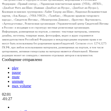
Федерации: «Правый сектор», «Украинская повстанческая армия» (УПА), «ИГИЛ»,
«Джабхат Фатх аш-Шам» (бывшая «Джабхат ан-Нусра», «Джебхат ан-Нусра»),
Коалиция исламских группировок «Хайят Тахрир аш-Шам», Национал-Большевистская
партия, «Аль-Каида», «УНА-УНСО», «Талибан», «Меджлис крымско-татарского
народа», «Свидетели Иеговы», «Мизантропик Дивижн», «Братство» Корчинского,
«Артподготовка», Религиозная организация «Управленческий центр Свидетелей Иеговы
в России» и входящие в ее структуру местные религиозные организации.
Информация, размещенная на портале, а именно: текстовые материалы, элементы
дизайна, логотипы, товарные знаки, фотографии, видео и аудио охраняются
законодательством Российской Федерации и международными нормами права и не
могут быть использованы без разрешения правообладателей. Согласно ст.ст. 1274,1275
ГК РФ, при любом использовании материалов, размещенных на портале, в том числе
цитировании, активная гиперссылка на материал является обязательной. Мнение
редакции может не совпадать с мнением отдельных авторов и колумнистов.
Сообщение отправлено
play
pause
mute
unmute
max volume
02:01
-01:27