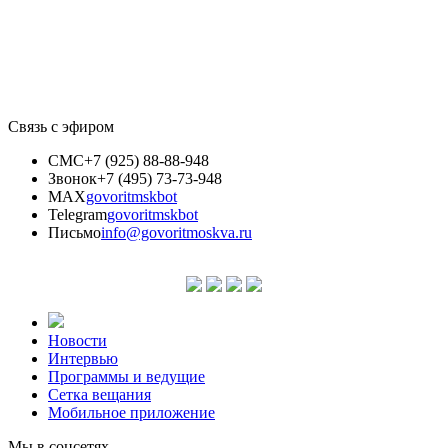
Связь с эфиром
СМС
+7 (925) 88-88-948
Звонок
+7 (495) 73-73-948
MAX
govoritmskbot
Telegram
govoritmskbot
Письмо
info@govoritmoskva.ru
Новости
Интервью
Программы и ведущие
Сетка вещания
Мобильное приложение
Мы в соцсетях