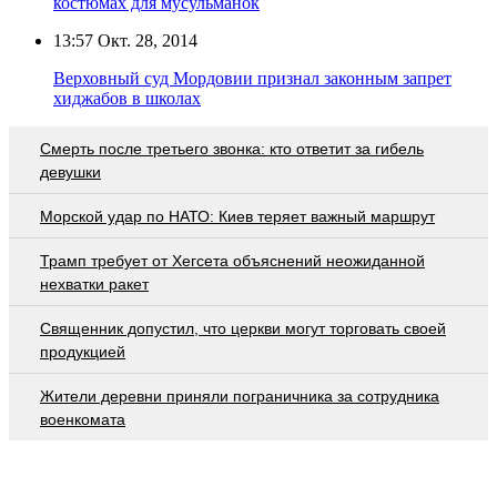
костюмах для мусульманок
13:57
Окт. 28, 2014
Верховный суд Мордовии признал законным запрет
хиджабов в школах
Смерть после третьего звонка: кто ответит за гибель
девушки
Морской удар по НАТО: Киев теряет важный маршрут
Трамп требует от Хегсета объяснений неожиданной
нехватки ракет
Священник допустил, что церкви могут торговать своей
продукцией
Жители деревни приняли пограничника за сотрудника
военкомата