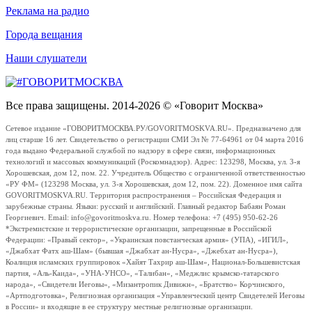
Реклама на радио
Города вещания
Наши слушатели
Все права защищены. 2014-2026 © «Говорит Москва»
Сетевое издание «ГОВОРИТМОСКВА.РУ/GOVORITMOSKVA.RU». Предназначено для
лиц старше 16 лет. Свидетельство о регистрации СМИ Эл № 77-64961 от 04 марта 2016
года выдано Федеральной службой по надзору в сфере связи, информационных
технологий и массовых коммуникаций (Роскомнадзор). Адрес: 123298, Москва, ул. 3-я
Хорошевская, дом 12, пом. 22. Учредитель Общество с ограниченной ответственностью
«РУ ФМ» (123298 Москва, ул. 3-я Хорошевская, дом 12, пом. 22). Доменное имя сайта
GOVORITMOSKVA.RU. Территория распространения – Российская Федерация и
зарубежные страны. Языки: русский и английский. Главный редактор Бабаян Роман
Георгиевич. Email: info@govoritmoskva.ru. Номер телефона: +7 (495) 950-62-26
*Экстремистские и террористические организации, запрещенные в Российской
Федерации: «Правый сектор», «Украинская повстанческая армия» (УПА), «ИГИЛ»,
«Джабхат Фатх аш-Шам» (бывшая «Джабхат ан-Нусра», «Джебхат ан-Нусра»),
Коалиция исламских группировок «Хайят Тахрир аш-Шам», Национал-Большевистская
партия, «Аль-Каида», «УНА-УНСО», «Талибан», «Меджлис крымско-татарского
народа», «Свидетели Иеговы», «Мизантропик Дивижн», «Братство» Корчинского,
«Артподготовка», Религиозная организация «Управленческий центр Свидетелей Иеговы
в России» и входящие в ее структуру местные религиозные организации.