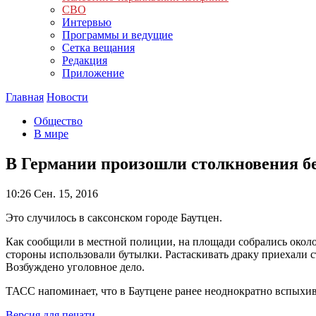
СВО
Интервью
Программы и ведущие
Сетка вещания
Редакция
Приложение
Главная
Новости
Общество
В мире
В Германии произошли столкновения б
10:26
Сен. 15, 2016
Это случилось в саксонском городе Баутцен.
Как сообщили в местной полиции, на площади собрались около 
стороны использовали бутылки. Растаскивать драку приехали 
Возбуждено уголовное дело.
ТАСС напоминает, что в Баутцене ранее неоднократно вспых
Версия для печати