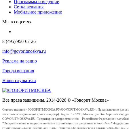
Программы и ведущие
Сетка вещания
Мобильное приложение
Мы в соцсетях
8 (495) 950-62-26
info@govoritmoskva.ru
Реклама на радио
Города вещания
Наши слушатели
Все права защищены. 2014-2026 © «Говорит Москва»
Сетевое издание «ГОВОРИТМОСКВА.РУ/GOVORITMOSKVA.RU». Предназначено для лиц стар
массовых коммуникаций (Роскомнадзор). Адрес: 123298, Москва, ул. 3-я Хорошевская, д
GOVORITMOSKVA.RU. Территория распространения – Российская Федерация и зарубежные с
*Экстремистские и террористические организации, запрещенные в Российской Федераци
группировок «Хайят Тахрир аш-Шам», Национал-Большевистская партия, «Аль-Каида», 