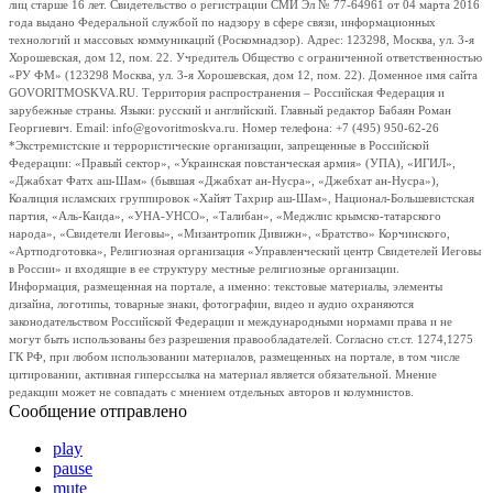
лиц старше 16 лет. Свидетельство о регистрации СМИ Эл № 77-64961 от 04 марта 2016
года выдано Федеральной службой по надзору в сфере связи, информационных
технологий и массовых коммуникаций (Роскомнадзор). Адрес: 123298, Москва, ул. 3-я
Хорошевская, дом 12, пом. 22. Учредитель Общество с ограниченной ответственностью
«РУ ФМ» (123298 Москва, ул. 3-я Хорошевская, дом 12, пом. 22). Доменное имя сайта
GOVORITMOSKVA.RU. Территория распространения – Российская Федерация и
зарубежные страны. Языки: русский и английский. Главный редактор Бабаян Роман
Георгиевич. Email: info@govoritmoskva.ru. Номер телефона: +7 (495) 950-62-26
*Экстремистские и террористические организации, запрещенные в Российской
Федерации: «Правый сектор», «Украинская повстанческая армия» (УПА), «ИГИЛ»,
«Джабхат Фатх аш-Шам» (бывшая «Джабхат ан-Нусра», «Джебхат ан-Нусра»),
Коалиция исламских группировок «Хайят Тахрир аш-Шам», Национал-Большевистская
партия, «Аль-Каида», «УНА-УНСО», «Талибан», «Меджлис крымско-татарского
народа», «Свидетели Иеговы», «Мизантропик Дивижн», «Братство» Корчинского,
«Артподготовка», Религиозная организация «Управленческий центр Свидетелей Иеговы
в России» и входящие в ее структуру местные религиозные организации.
Информация, размещенная на портале, а именно: текстовые материалы, элементы
дизайна, логотипы, товарные знаки, фотографии, видео и аудио охраняются
законодательством Российской Федерации и международными нормами права и не
могут быть использованы без разрешения правообладателей. Согласно ст.ст. 1274,1275
ГК РФ, при любом использовании материалов, размещенных на портале, в том числе
цитировании, активная гиперссылка на материал является обязательной. Мнение
редакции может не совпадать с мнением отдельных авторов и колумнистов.
Сообщение отправлено
play
pause
mute