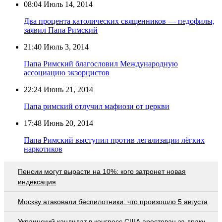
08:04
Июль 14, 2014
Два процента католических священников — педофилы,
заявил Папа Римский
21:40
Июль 3, 2014
Папа Римский благословил Международную
ассоциацию экзорцистов
22:24
Июнь 21, 2014
Папа римский отлучил мафиози от церкви
17:48
Июнь 20, 2014
Папа Римский выступил против легализации лёгких
наркотиков
Пенсии могут вырасти на 10%: кого затронет новая
индексация
Москву атаковали беспилотники: что произошло 5 августа
Украинский кандидат в конгресс США арестован за драку