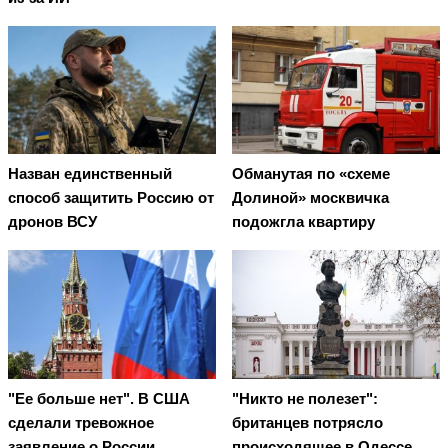
Назван единственный
Обманутая по «схеме
способ защитить Россию от
Долиной» москвичка
дронов ВСУ
подожгла квартиру
"Ее больше нет". В США
"Никто не полезет":
сделали тревожное
британцев потрясло
заявление о России
происходящее в Одессе