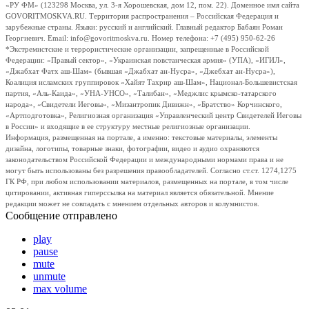
«РУ ФМ» (123298 Москва, ул. 3-я Хорошевская, дом 12, пом. 22). Доменное имя сайта
GOVORITMOSKVA.RU. Территория распространения – Российская Федерация и
зарубежные страны. Языки: русский и английский. Главный редактор Бабаян Роман
Георгиевич. Email: info@govoritmoskva.ru. Номер телефона: +7 (495) 950-62-26
*Экстремистские и террористические организации, запрещенные в Российской
Федерации: «Правый сектор», «Украинская повстанческая армия» (УПА), «ИГИЛ»,
«Джабхат Фатх аш-Шам» (бывшая «Джабхат ан-Нусра», «Джебхат ан-Нусра»),
Коалиция исламских группировок «Хайят Тахрир аш-Шам», Национал-Большевистская
партия, «Аль-Каида», «УНА-УНСО», «Талибан», «Меджлис крымско-татарского
народа», «Свидетели Иеговы», «Мизантропик Дивижн», «Братство» Корчинского,
«Артподготовка», Религиозная организация «Управленческий центр Свидетелей Иеговы
в России» и входящие в ее структуру местные религиозные организации.
Информация, размещенная на портале, а именно: текстовые материалы, элементы
дизайна, логотипы, товарные знаки, фотографии, видео и аудио охраняются
законодательством Российской Федерации и международными нормами права и не
могут быть использованы без разрешения правообладателей. Согласно ст.ст. 1274,1275
ГК РФ, при любом использовании материалов, размещенных на портале, в том числе
цитировании, активная гиперссылка на материал является обязательной. Мнение
редакции может не совпадать с мнением отдельных авторов и колумнистов.
Сообщение отправлено
play
pause
mute
unmute
max volume