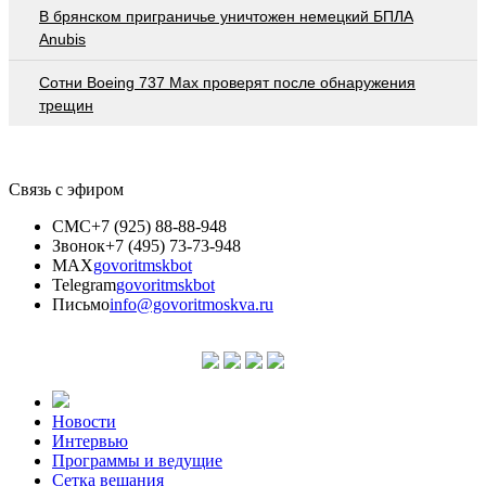
В брянском приграничье уничтожен немецкий БПЛА
Anubis
Сотни Boeing 737 Max проверят после обнаружения
трещин
Связь с эфиром
СМС
+7 (925) 88-88-948
Звонок
+7 (495) 73-73-948
MAX
govoritmskbot
Telegram
govoritmskbot
Письмо
info@govoritmoskva.ru
Новости
Интервью
Программы и ведущие
Сетка вещания