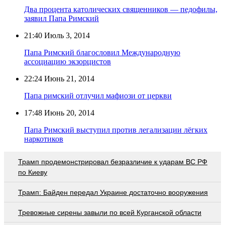
Два процента католических священников — педофилы,
заявил Папа Римский
21:40
Июль 3, 2014
Папа Римский благословил Международную
ассоциацию экзорцистов
22:24
Июнь 21, 2014
Папа римский отлучил мафиози от церкви
17:48
Июнь 20, 2014
Папа Римский выступил против легализации лёгких
наркотиков
Трамп продемонстрировал безразличие к ударам ВС РФ
по Киеву
Трамп: Байден передал Украине достаточно вооружения
Тревожные сирены завыли по всей Курганской области