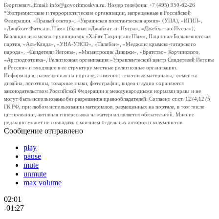
Георгиевич. Email: info@govoritmoskva.ru. Номер телефона: +7 (495) 950-62-26
*Экстремистские и террористические организации, запрещенные в Российской
Федерации: «Правый сектор», «Украинская повстанческая армия» (УПА), «ИГИЛ»,
«Джабхат Фатх аш-Шам» (бывшая «Джабхат ан-Нусра», «Джебхат ан-Нусра»),
Коалиция исламских группировок «Хайят Тахрир аш-Шам», Национал-Большевистская
партия, «Аль-Каида», «УНА-УНСО», «Талибан», «Меджлис крымско-татарского
народа», «Свидетели Иеговы», «Мизантропик Дивижн», «Братство» Корчинского,
«Артподготовка», Религиозная организация «Управленческий центр Свидетелей Иеговы
в России» и входящие в ее структуру местные религиозные организации.
Информация, размещенная на портале, а именно: текстовые материалы, элементы
дизайна, логотипы, товарные знаки, фотографии, видео и аудио охраняются
законодательством Российской Федерации и международными нормами права и не
могут быть использованы без разрешения правообладателей. Согласно ст.ст. 1274,1275
ГК РФ, при любом использовании материалов, размещенных на портале, в том числе
цитировании, активная гиперссылка на материал является обязательной. Мнение
редакции может не совпадать с мнением отдельных авторов и колумнистов.
Сообщение отправлено
play
pause
mute
unmute
max volume
02:01
-01:27