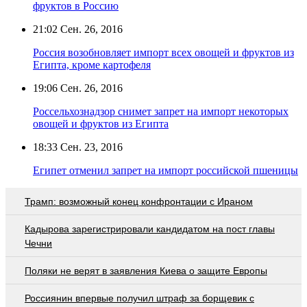
фруктов в Россию
21:02
Сен. 26, 2016
Россия возобновляет импорт всех овощей и фруктов из
Египта, кроме картофеля
19:06
Сен. 26, 2016
Россельхознадзор снимет запрет на импорт некоторых
овощей и фруктов из Египта
18:33
Сен. 23, 2016
Египет отменил запрет на импорт российской пшеницы
Трамп: возможный конец конфронтации с Ираном
Кадырова зарегистрировали кандидатом на пост главы
Чечни
Поляки не верят в заявления Киева о защите Европы
Россиянин впервые получил штраф за борщевик с