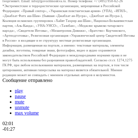
Георгиевич. Email: info@govoritmoskva.ru. Номер телефона: +7 (495) 950-62-26
*Экстремистские и террористические организации, запрещенные в Российской
Федерации: «Правый сектор», «Украинская повстанческая армия» (УПА), «ИГИЛ»,
«Джабхат Фатх аш-Шам» (бывшая «Джабхат ан-Нусра», «Джебхат ан-Нусра»),
Коалиция исламских группировок «Хайят Тахрир аш-Шам», Национал-Большевистская
партия, «Аль-Каида», «УНА-УНСО», «Талибан», «Меджлис крымско-татарского
народа», «Свидетели Иеговы», «Мизантропик Дивижн», «Братство» Корчинского,
«Артподготовка», Религиозная организация «Управленческий центр Свидетелей Иеговы
в России» и входящие в ее структуру местные религиозные организации.
Информация, размещенная на портале, а именно: текстовые материалы, элементы
дизайна, логотипы, товарные знаки, фотографии, видео и аудио охраняются
законодательством Российской Федерации и международными нормами права и не
могут быть использованы без разрешения правообладателей. Согласно ст.ст. 1274,1275
ГК РФ, при любом использовании материалов, размещенных на портале, в том числе
цитировании, активная гиперссылка на материал является обязательной. Мнение
редакции может не совпадать с мнением отдельных авторов и колумнистов.
Сообщение отправлено
play
pause
mute
unmute
max volume
02:01
-01:27