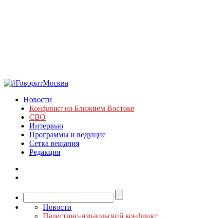
Новости
Конфликт на Ближнем Востоке
СВО
Интервью
Программы и ведущие
Сетка вещания
Редакция
Новости
Палестино-израильский конфликт