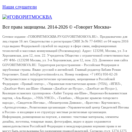
Наши слушатели
Все права защищены. 2014-2026 © «Говорит Москва»
Сетевое издание «ГОВОРИТМОСКВА.РУ/GOVORITMOSKVA.RU». Предназначено для
лиц старше 16 лет. Свидетельство о регистрации СМИ Эл № 77-64961 от 04 марта 2016
года выдано Федеральной службой по надзору в сфере связи, информационных
технологий и массовых коммуникаций (Роскомнадзор). Адрес: 123298, Москва, ул. 3-я
Хорошевская, дом 12, пом. 22. Учредитель Общество с ограниченной ответственностью
«РУ ФМ» (123298 Москва, ул. 3-я Хорошевская, дом 12, пом. 22). Доменное имя сайта
GOVORITMOSKVA.RU. Территория распространения – Российская Федерация и
зарубежные страны. Языки: русский и английский. Главный редактор Бабаян Роман
Георгиевич. Email: info@govoritmoskva.ru. Номер телефона: +7 (495) 950-62-26
*Экстремистские и террористические организации, запрещенные в Российской
Федерации: «Правый сектор», «Украинская повстанческая армия» (УПА), «ИГИЛ»,
«Джабхат Фатх аш-Шам» (бывшая «Джабхат ан-Нусра», «Джебхат ан-Нусра»),
Коалиция исламских группировок «Хайят Тахрир аш-Шам», Национал-Большевистская
партия, «Аль-Каида», «УНА-УНСО», «Талибан», «Меджлис крымско-татарского
народа», «Свидетели Иеговы», «Мизантропик Дивижн», «Братство» Корчинского,
«Артподготовка», Религиозная организация «Управленческий центр Свидетелей Иеговы
в России» и входящие в ее структуру местные религиозные организации.
Информация, размещенная на портале, а именно: текстовые материалы, элементы
дизайна, логотипы, товарные знаки, фотографии, видео и аудио охраняются
законодательством Российской Федерации и международными нормами права и не
могут быть использованы без разрешения правообладателей. Согласно ст.ст. 1274,1275