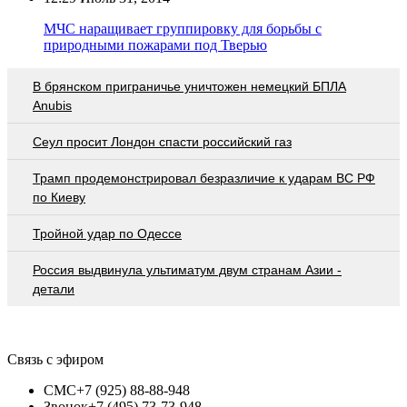
МЧС наращивает группировку для борьбы с
природными пожарами под Тверью
В брянском приграничье уничтожен немецкий БПЛА
Anubis
Сеул просит Лондон спасти российский газ
Трамп продемонстрировал безразличие к ударам ВС РФ
по Киеву
Тройной удар по Одессe
Россия выдвинула ультиматум двум странам Азии -
детали
Связь с эфиром
СМС
+7 (925) 88-88-948
Звонок
+7 (495) 73-73-948